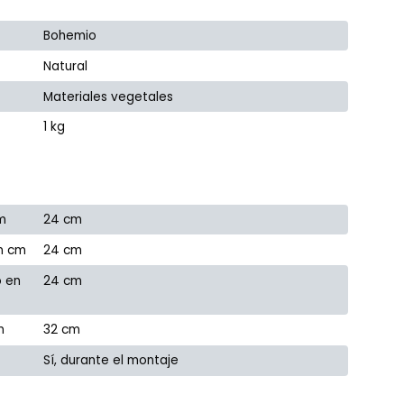
Bohemio
Natural
Materiales vegetales
1 kg
m
24 cm
n cm
24 cm
o en
24 cm
m
32 cm
Sí, durante el montaje