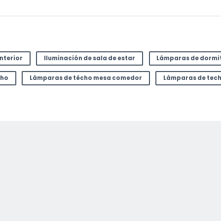
interior
Iluminación de sala de estar
Lámparas de dormi
cho
Lámparas de técho mesa comedor
Lámparas de tec
or