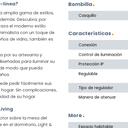
Bombilla
n-linea?
na amplia gama de estilos,
Casquillo
o demás. Descubra, por
raza el moderno estilo
nimalista con un toque de
Características
eños de vidrio, también es
Conexión
Control de iluminación
da por su artesanía y
 diseñadas para iluminar su
Protección IP
, de modo que pueda
Regulable
años.
ede pedir fácilmente sus
Tipo de regulador
su hogar. Sin complicaciones,
idad de su hogar
Manera de atenuar
Living
More
tor sobre la mesa del
en el dormitorio, Light &
Espacio habitable