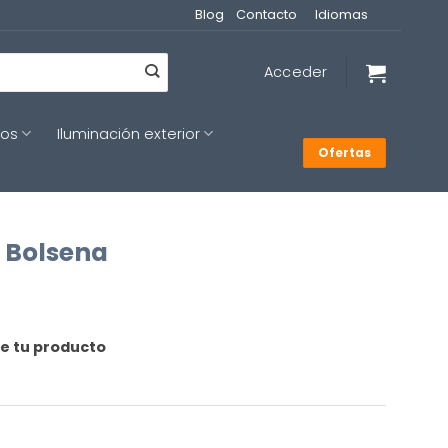
Blog
Contacto
Idiomas
Acceder
cos
Iluminación exterior
Ofertas
g Bolsena
de tu producto