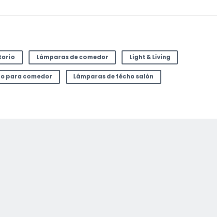
torio
Lámparas de comedor
Light & Living
ho para comedor
Lámparas de técho salón