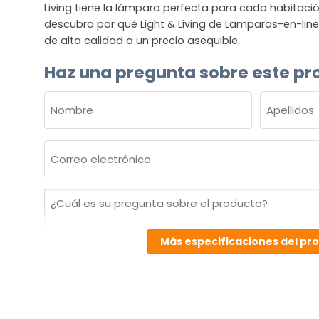
Living tiene la lámpara perfecta para cada habitació
descubra por qué Light & Living de Lamparas-en-line
de alta calidad a un precio asequible.
Haz una pregunta sobre este pr
NOMBRE
(OBLIGATORIO)
Nombre
Apellidos
Correo
electrónico
(Obligatorio)
¿Cuál
es
su
Más especificaciones del pr
pregunta
sobre
el
producto?