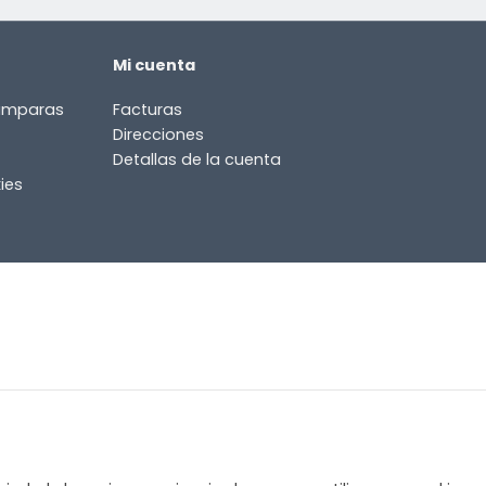
Mi cuenta
lámparas
Facturas
Direcciones
Detallas de la cuenta
ies