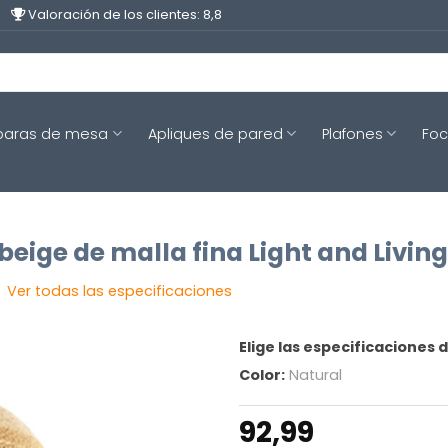
Valoración de los clientes: 8,8
aras de mesa
Apliques de pared
Plafones
Fo
eige de malla fina Light and Livin
Ver todas las especificaciones
Elige las especificaciones 
Color:
Natural
92,99