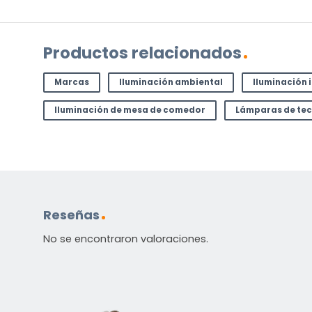
(Obligatorio)
Productos relacionados
Marcas
Iluminación ambiental
Iluminación 
Iluminación de mesa de comedor
Lámparas de te
Incluido por defecto
Instrucciones en diferentes idiomas
Etiqueta energética
Reseñas
No se encontraron valoraciones.
¿TIENES ALGUNA PREGUNTA?
Contáctenos. Puede comunicarse con nosotros p
correo electrónico a
info@lamparas-en-linea.es
.