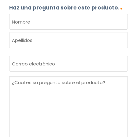
Haz una pregunta sobre este producto.
NOMBRE
(OBLIGATORIO)
Nombre
Apellidos
Correo
electrónico
(Obligatorio)
¿Cuál
es
su
pregunta
sobre
el
producto?
(Obligatorio)