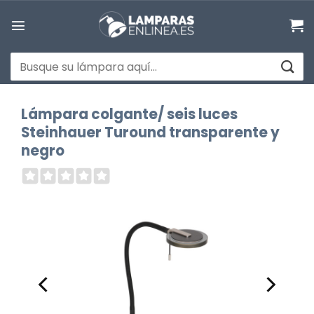
Saltar
al
contenido
Buscar
por:
Lámpara colgante/ seis luces
Steinhauer Turound transparente y
negro