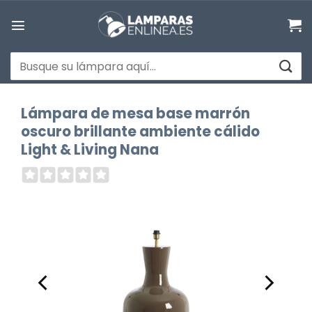
Saltar
al
contenido
Buscar
por:
Lámpara de mesa base marrón
oscuro brillante ambiente cálido
Light & Living Nana