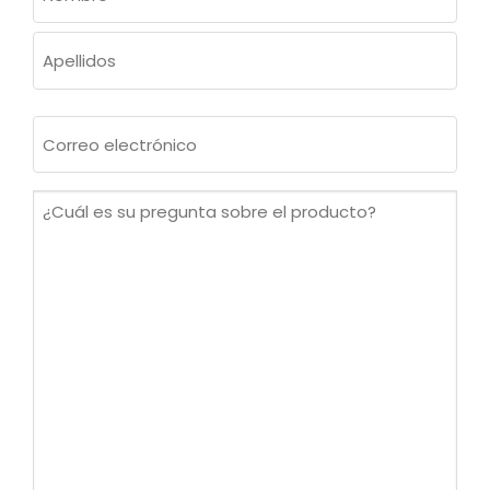
(OBLIGATORIO)
Nombre
Apellidos
Correo
electrónico
(Obligatorio)
¿Cuál
es
su
pregunta
sobre
el
producto?
(Obligatorio)