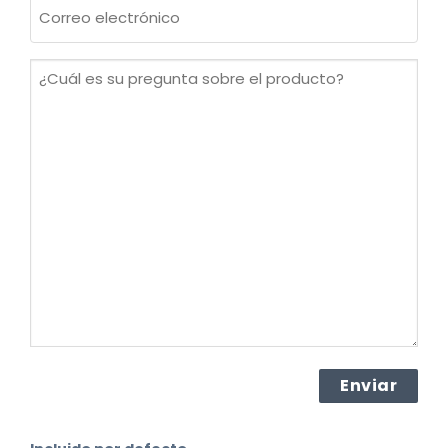
Correo
electrónico
(Obligatorio)
¿Cuál
es
su
pregunta
sobre
el
producto?
(Obligatorio)