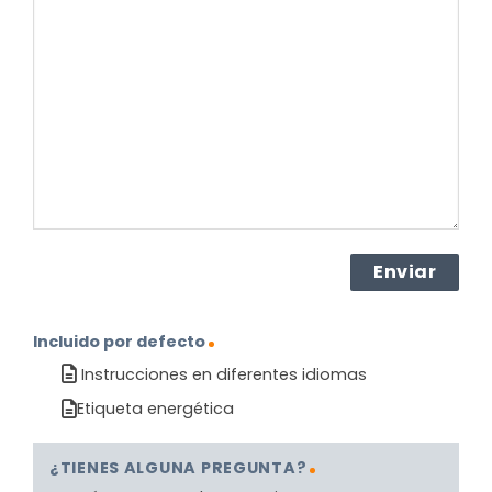
pregunta
sobre
el
producto?
(Obligatorio)
Incluido por defecto
Instrucciones en diferentes idiomas
Etiqueta energética
¿TIENES ALGUNA PREGUNTA?