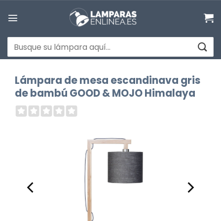
Saltar
al
contenido
Buscar
por:
Lámpara de mesa escandinava gris
de bambú GOOD & MOJO Himalaya