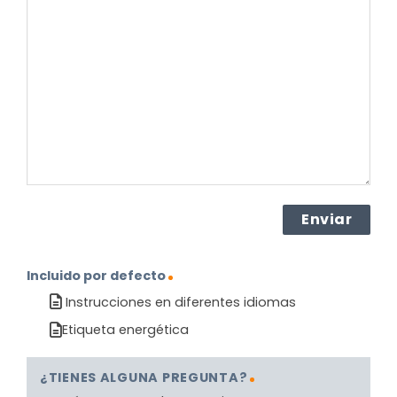
pregunta
sobre
el
producto?
(Obligatorio)
Incluido por defecto
Instrucciones en diferentes idiomas
Etiqueta energética
¿TIENES ALGUNA PREGUNTA?