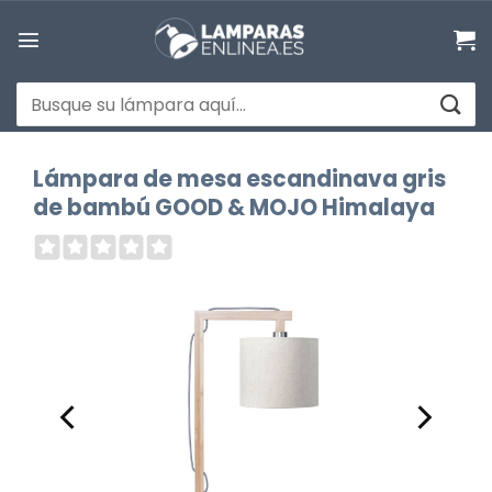
Saltar
al
contenido
Buscar
por:
Lámpara de mesa escandinava gris
de bambú GOOD & MOJO Himalaya