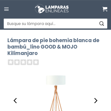
Saltar
al
contenido
Buscar
por:
Lámpara de pie bohemia blanca de
bambú_lino GOOD & MOJO
Kilimanjaro