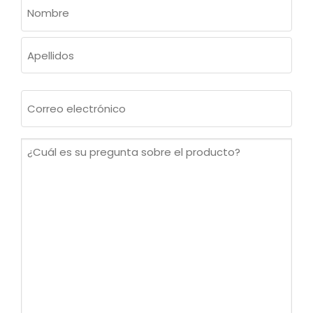
NOMBRE
(OBLIGATORIO)
Nombre
Apellidos
Correo
electrónico
(Obligatorio)
¿Cuál
es
su
pregunta
sobre
el
producto?
(Obligatorio)