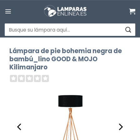
Saltar
al
contenido
Buscar
por:
Lámpara de pie bohemia negra de
bambú_lino GOOD & MOJO
Kilimanjaro