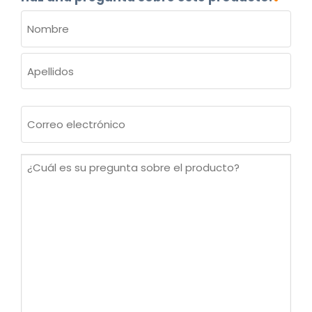
NOMBRE
(OBLIGATORIO)
Nombre
Apellidos
Correo
electrónico
(Obligatorio)
¿Cuál
es
su
pregunta
sobre
el
producto?
(Obligatorio)