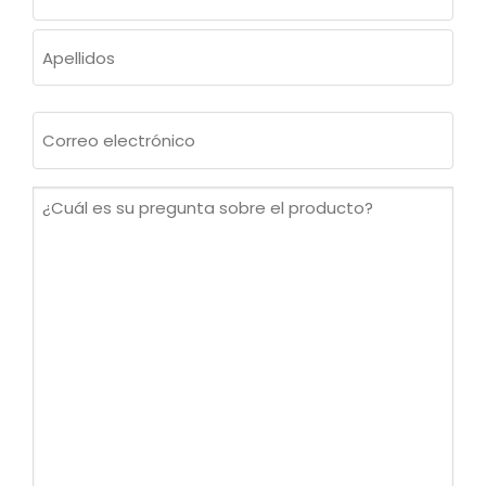
(OBLIGATORIO)
Nombre
Apellidos
Correo
electrónico
(Obligatorio)
¿Cuál
es
su
pregunta
sobre
el
producto?
(Obligatorio)