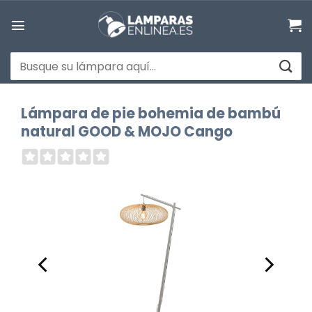
Saltar
al
contenido
Buscar
por:
Lámpara de pie bohemia de bambú
natural GOOD & MOJO Cango