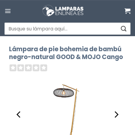
Saltar
al
contenido
Buscar
por:
Lámpara de pie bohemia de bambú
negro-natural GOOD & MOJO Cango