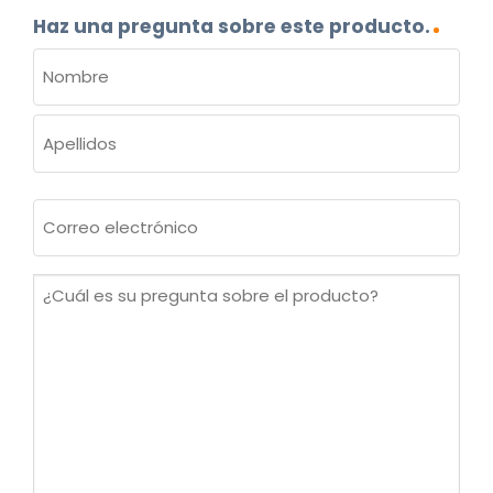
Haz una pregunta sobre este producto.
NOMBRE
(OBLIGATORIO)
Nombre
Apellidos
Correo
electrónico
(Obligatorio)
¿Cuál
es
su
pregunta
sobre
el
producto?
(Obligatorio)