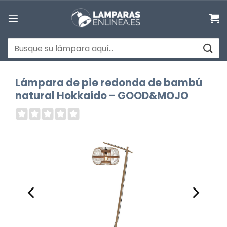
Saltar
al
contenido
Buscar
por:
Lámpara de pie redonda de bambú
natural Hokkaido – GOOD&MOJO