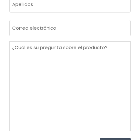
Apellidos
Correo
electrónico
(Obligatorio)
¿Cuál
es
su
pregunta
sobre
el
producto?
(Obligatorio)