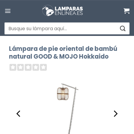
Saltar
al
contenido
Buscar
por:
Lámpara de pie oriental de bambú
natural GOOD & MOJO Hokkaido