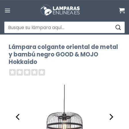
Saltar
al
contenido
Buscar
por:
Lámpara colgante oriental de metal
y bambú negro GOOD & MOJO
Hokkaido