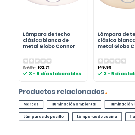
Instrucciones en diferentes idiomas
Etiqueta energética
Lámpara de techo
Lámpara de t
clásica blanca de
clásica blanc
¿TIENES ALGUNA PREGUNTA?
metal Globo Connor
metal Globo 
Contáctenos. Puede comunicarse con nosotros p
correo electrónico a
info@lamparas-en-linea.es
.
El
El
159,99
102,71
149,99
precio
precio
3 - 5 días laborables
3 - 5 días l
original
actual
era:
es:
159,99 €.
102,71 €.
Productos relacionados
Marcas
Iluminación ambiental
Iluminación 
Lámparas de pasillo
Lámparas de cocina
Il