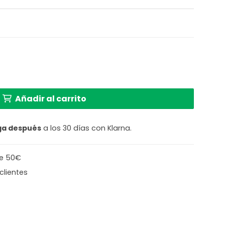
ecio
tual
:
 blanca de metal Globo Connor cantidad
.
10 €.
Añadir al carrito
ga después
a los 30 días con Klarna.
de 50€
clientes