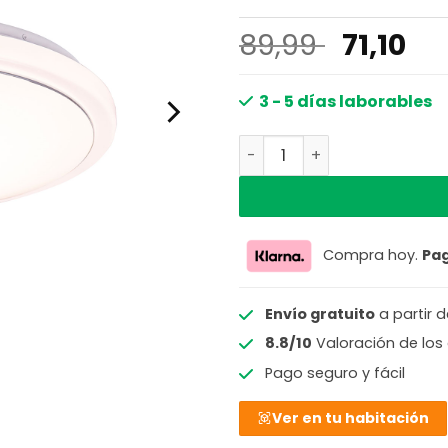
El
El
89,99
71,10
precio
pr
original
ac
3 - 5 días laborables
era:
es
Lámpara de techo clásica
89,99 €
71,
Compra hoy.
Pa
Envío gratuito
a partir 
8.8/10
Valoración de los 
Pago seguro y fácil
Ver en tu habitación