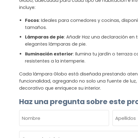
Globo, adecuada para cada tipo de habitación e inte
incluye:
Focos
: Ideales para comedores y cocinas, disponib
tamaños.
Lámparas de pie
: Añadir Haz una declaración en t
elegantes lámparas de pie.
Iluminación exterior
: Ilumina tu jardín o terraza
resistentes a la intemperie.
Cada lámpara Globo está diseñada prestando atenció
funcionalidad, agregando no solo una fuente de luz
decorativo que enriquece su interior.
Haz una pregunta sobre este pr
NOMBRE
(OBLIGATORIO)
Nombre
Apellidos
Correo