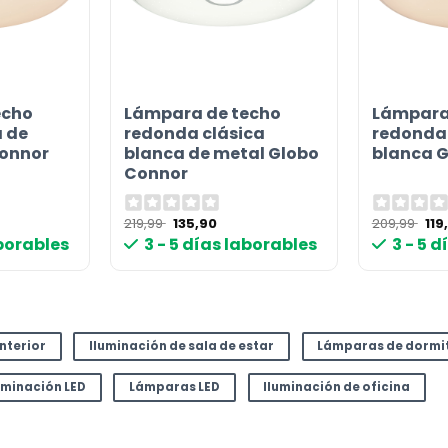
echo
Lámpara de techo
Lámpara
a de
redonda clásica
redonda 
Connor
blanca de metal Globo
blanca 
or
Connor
El
El
El
219,99
135,90
209,99
119
precio
precio
pre
aborables
3 - 5 días laborables
3 - 5 
original
actual
ori
era:
es:
era
219,99 €.
135,90 €.
209
interior
Iluminación de sala de estar
Lámparas de dormi
uminación LED
Lámparas LED
Iluminación de oficina