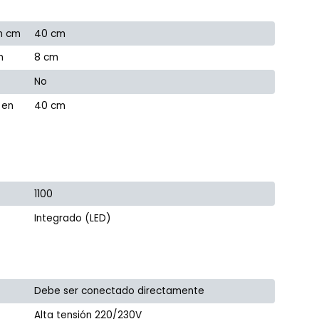
n cm
40 cm
m
8 cm
No
 en
40 cm
1100
Integrado (LED)
Debe ser conectado directamente
Alta tensión 220/230V