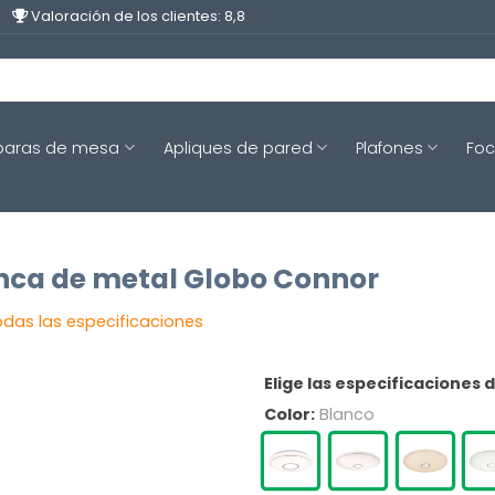
Valoración de los clientes: 8,8
aras de mesa
Apliques de pared
Plafones
Fo
nca de metal Globo Connor
odas las especificaciones
Elige las especificaciones 
Color:
Blanco