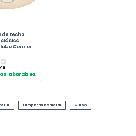
 de techo
clásica
Globo Connor
El
,98
cio
precio
días laborables
ginal
actual
:
es:
,99 €.
119,98 €.
torio
Lámparas de metal
Globo