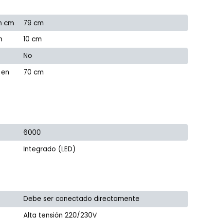
n cm
79 cm
m
10 cm
No
 en
70 cm
6000
Integrado (LED)
Debe ser conectado directamente
Alta tensión 220/230V