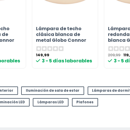
echo
Lámpara de techo
Lámpara
or
a de
clásica blanca de
redonda 
Connor
metal Globo Connor
blanca 
El
149,99
209,99
119
io
pre
aborables
3 - 5 días laborables
3 - 5 
l
ori
era
 €.
209
interior
Iluminación de sala de estar
Lámparas de dormi
uminación LED
Lámparas LED
Plafones