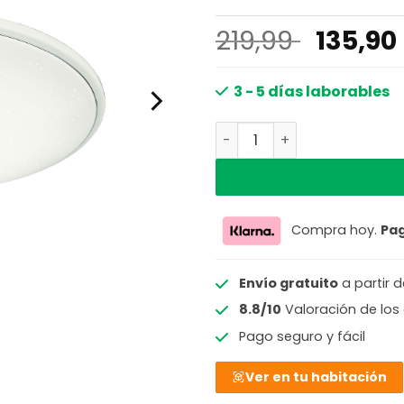
El
219,99
135,90
precio
origina
3 - 5 días laborables
era:
Lámpara de techo redonda
219,99 
Compra hoy.
Pa
Envío gratuito
a partir 
8.8/10
Valoración de los 
Pago seguro y fácil
Ver en tu habitación