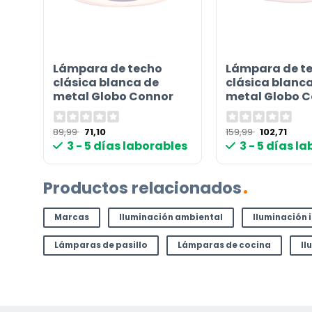
¿TIENES ALGUNA PREGUNTA?
Lámpara de techo
Lámpara de t
Contáctenos. Puede comunicarse con nosotros p
clásica blanca de
clásica blanc
correo electrónico a
info@lamparas-en-linea.es
.
metal Globo Connor
metal Globo 
El
El
El
El
89,99
71,10
159,99
102,71
precio
precio
precio
prec
3 - 5 días laborables
3 - 5 días l
original
actual
original
actua
era:
es:
era:
es:
89,99 €.
71,10 €.
159,99 €.
102,71
Productos relacionados
Marcas
Iluminación ambiental
Iluminación 
Lámparas de pasillo
Lámparas de cocina
Il