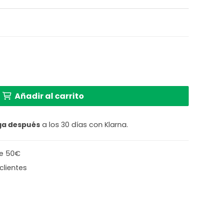
El
precio
l
actual
es:
 clásica blanca de metal Globo Connor cantidad
€.
135,90 €.
Añadir al carrito
ga después
a los 30 días con Klarna.
de 50€
clientes