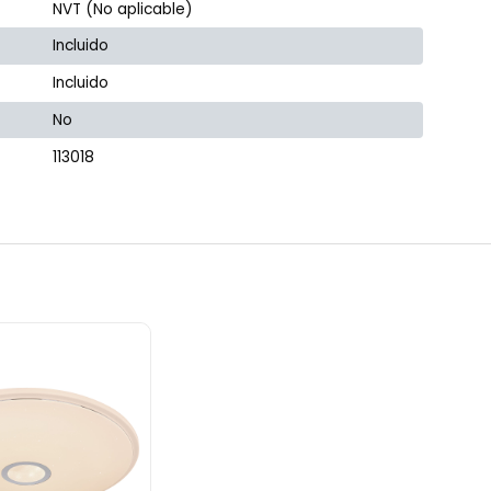
NVT (No aplicable)
Incluido
Incluido
No
113018