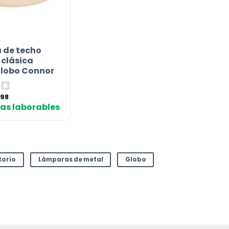
 de techo
clásica
Globo Connor
El
,98
cio
precio
días laborables
ginal
actual
:
es:
,99 €.
119,98 €.
torio
Lámparas de metal
Globo