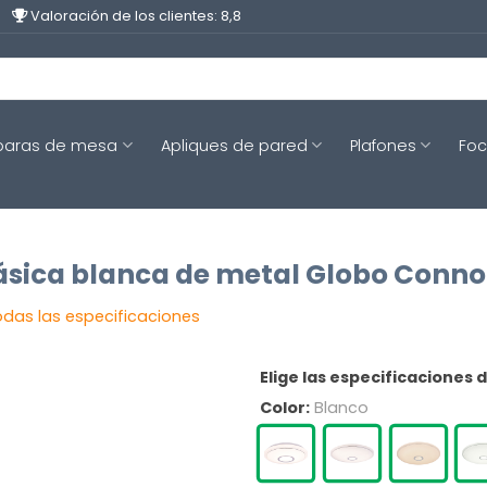
Valoración de los clientes: 8,8
aras de mesa
Apliques de pared
Plafones
Fo
ásica blanca de metal Globo Conno
odas las especificaciones
Elige las especificaciones 
Color:
Blanco