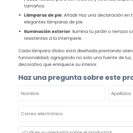
tamaños.
Lámparas de pie
: Añadir Haz una declaración en t
elegantes lámparas de pie.
Iluminación exterior
: Ilumina tu jardín o terraza
resistentes a la intemperie.
Cada lámpara Globo está diseñada prestando atenció
funcionalidad, agregando no solo una fuente de luz
decorativo que enriquece su interior.
Haz una pregunta sobre este pr
NOMBRE
(OBLIGATORIO)
Nombre
Apellidos
Correo
electrónico
(Obligatorio)
¿Cuál