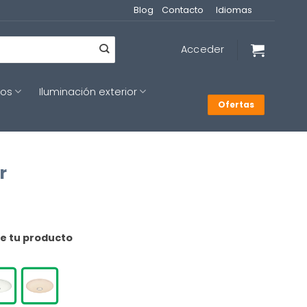
Blog
Contacto
Idiomas
Acceder
cos
Iluminación exterior
Ofertas
r
de tu producto