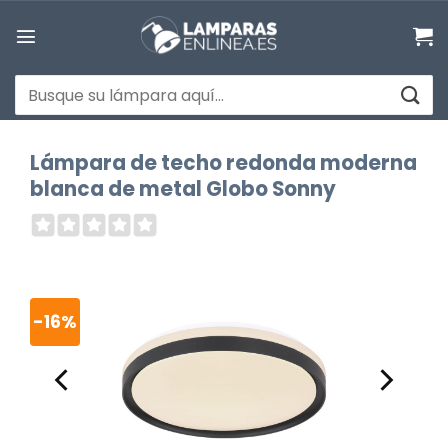
Saltar
al
contenido
Buscar
por:
Lámpara de techo redonda moderna
blanca de metal Globo Sonny
-16%