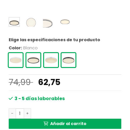
Elige las especificaciones de tu producto
Color:
Blanco
El
El
74,99
62,75
precio
precio
original
actual
3 - 5 días laborables
era:
es:
Lámpara de techo redonda moderna blanca de metal Gl
74,99 €.
62,75 €.
Añadir al carrito