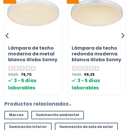
Lámpara de techo
Lámpara de techo
moderna de metal
redonda moderna
blanco Globo Sonny
blanca Globo Sonny
El
El
El
El
99,99
76,70
74,99
59,25
precio
precio
precio
precio
3 - 5 días
3 - 5 días
original
actual
original
actual
era:
es:
era:
es:
laborables
laborables
99,99 €.
76,70 €.
74,99 €.
59,25 €.
Productos relacionados
Marcas
Iluminación ambiental
Iluminación interior
Iluminación de sala de estar