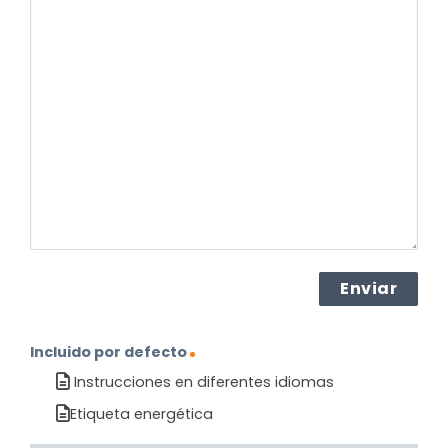
su
pregunta
sobre
el
producto?
(Obligatorio)
Incluido por defecto
Instrucciones en diferentes idiomas
Etiqueta energética