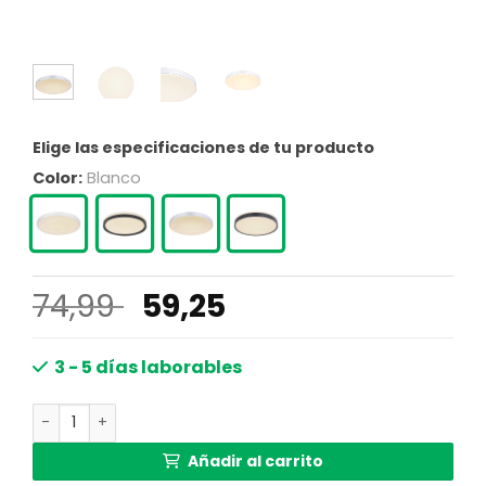
Elige las especificaciones de tu producto
Color:
Blanco
El
El
74,99
59,25
precio
precio
original
actual
3 - 5 días laborables
era:
es:
Lámpara de techo redonda moderna blanca Globo Sonny
74,99 €.
59,25 €.
Añadir al carrito