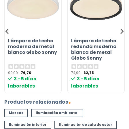
Lámpara de techo
Lámpara de techo
moderna de metal
redonda moderna
blanco Globo Sonny
blanca de metal
Globo Sonny
El
El
El
El
99,99
76,70
74,99
62,75
precio
precio
precio
precio
3 - 5 días
3 - 5 días
original
actual
original
actual
era:
es:
era:
es:
laborables
laborables
99,99 €.
76,70 €.
74,99 €.
62,75 €.
Productos relacionados
Marcas
Iluminación ambiental
Iluminación interior
Iluminación de sala de estar