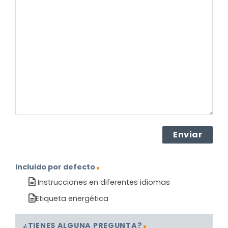
pregunta
sobre
el
producto?
(Obligatorio)
Incluido por defecto
Instrucciones en diferentes idiomas
Etiqueta energética
¿TIENES ALGUNA PREGUNTA?