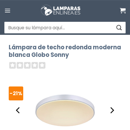
Saltar
al
contenido
Buscar
por:
Lámpara de techo redonda moderna
blanca Globo Sonny
-21%