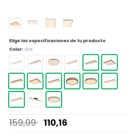
Elige las especificaciones de tu producto
Color:
Gris
El
El
159,99
110,16
precio
precio