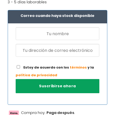
original
actual
3 - 5 días laborables
era:
es:
159,99 €.
110,16 €.
Correo cuando haya stock disponible
Estoy de acuerdo con los
términos
y la
política de privacidad
Compra hoy.
Paga después
.