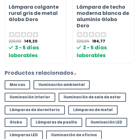
Lámpara colgante
Lámpara de techo
rural gris de metal
moderna blanca de
Globo Doro
aluminio Globo
Doro
El
El
El
El
229,99
149,20
229,99
184,77
precio
precio
precio
precio
3 - 5 días
3 - 5 días
original
actual
original
actual
era:
es:
era:
es:
laborables
laborables
229,99 €.
149,20 €.
229,99 €.
184,77 €.
Productos relacionados
Marcas
Iluminación ambiental
Iluminación interior
Iluminación de sala de estar
Lámparas de dormitorio
Lámparas de metal
Globo
Lámparas de pasillo
Iluminación LED
Lámparas LED
Iluminación de oficina