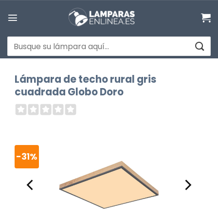
Saltar
al
contenido
Buscar
por:
Lámpara de techo rural gris
cuadrada Globo Doro
-31%