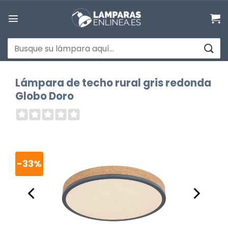
Saltar
al
contenido
Buscar
por:
Lámpara de techo rural gris redonda
Globo Doro
-33%