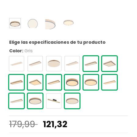
Elige las especificaciones de tu producto
Color:
Gris
El
El
179,99
121,32
precio
precio