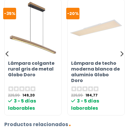
-35%
-20%
Lámpara colgante
Lámpara de techo
rural gris de metal
moderna blanca de
Globo Doro
aluminio Globo
Doro
El
El
El
El
229,99
149,20
229,99
184,77
precio
precio
precio
precio
3 - 5 días
3 - 5 días
original
actual
original
actual
era:
es:
era:
es:
laborables
laborables
229,99 €.
149,20 €.
229,99 €.
184,77 €.
Productos relacionados