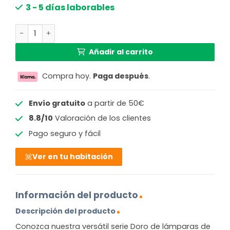
original
actual
3 - 5 días laborables
era:
es:
Lámpara de techo rural gris redonda Globo Doro cantida
179,99 €.
121,32 €.
Añadir al carrito
Compra hoy.
Paga después
.
Envío gratuito
a partir de 50€
8.8/10
Valoración de los clientes
Pago seguro y fácil
Ver en tu habitación
Información del producto
Descripción del producto
Conozca nuestra versátil serie Doro de lámparas de