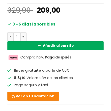
El
El
329,99
209,00
precio
precio
original
actual
3 - 5 días laborables
era:
es:
Lámpara exterior con barras de metal antracita Globo B
329,99 €.
209,00 €.
Añadir al carrito
Compra hoy.
Paga después
.
Envío gratuito
a partir de 50€
8.8/10
Valoración de los clientes
Pago seguro y fácil
Ver en tu habitación