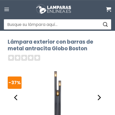
Saltar
al
contenido
Buscar
por:
Lámpara exterior con barras de
metal antracita Globo Boston
-37%