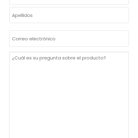
Nombre
Apellidos
Correo
electrónico
(Obligatorio)
¿Cuál
es
su
pregunta
sobre
el
producto?
(Obligatorio)