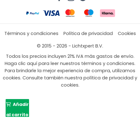
Términos y condiciones
Política de privacidad
Cookies
© 2015 - 2026 - Lichtxpert B.V.
Todos los precios incluyen 21% IVA más gastos de envío.
Haga clic aquí para leer nuestros términos y condiciones.
Para brindarle la mejor experiencia de compra, utilizamos
cookies. Consulte también nuestra política de privacidad y
cookies.
Añadir
al carrito
El
El
329,99
209,00
precio
preci
original
actu