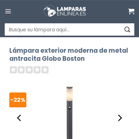
Saltar
al
contenido
Buscar
por:
Lámpara exterior moderna de metal
antracita Globo Boston
-22%