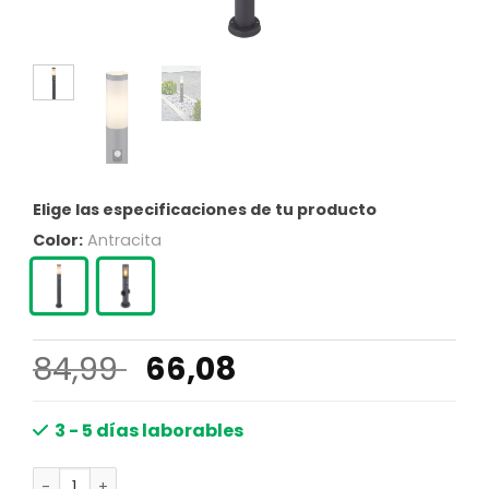
Elige las especificaciones de tu producto
Color:
Antracita
El
El
84,99
66,08
precio
precio
original
actual
3 - 5 días laborables
era:
es:
Lámpara exterior moderna de metal antracita Globo Bos