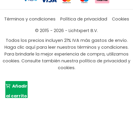
Términos y condiciones
Política de privacidad
Cookies
© 2015 - 2026 - Lichtxpert B.V.
Todos los precios incluyen 21% IVA más gastos de envío.
Haga clic aquí para leer nuestros términos y condiciones.
Para brindarle la mejor experiencia de compra, utilizamos
cookies. Consulte también nuestra política de privacidad y
cookies.
Añadir
al carrito
El
El
84,99
66,08
precio
preci
original
actu
era:
es: