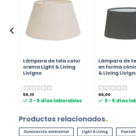
upe
Lámpara de tela color
Lámpara de te
crema Light & Living
en forma cóni
o
Livigno
& Living Livign
55,10
66,00
les
3 - 5 días laborables
3 - 5 días l
Productos relacionados
Iluminación ambiental
Light & Living
Pantal