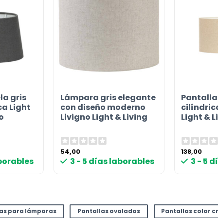
la gris
Lámpara gris elegante
Pantalla
ca Light
con diseño moderno
cilíndric
o
Livigno Light & Living
Light & L
54,00
138,00
aborables
3 - 5 días laborables
3 - 5 
las para lámparas
Pantallas ovaladas
Pantallas color 