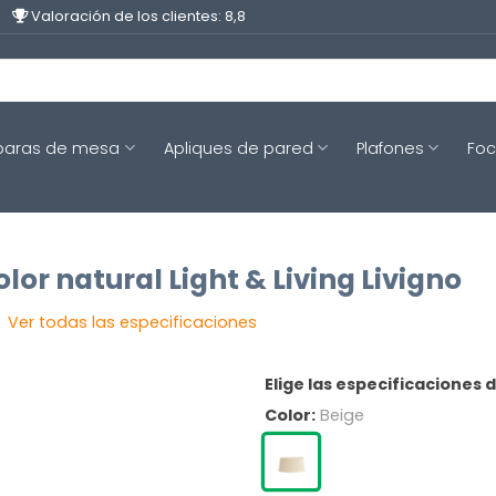
Valoración de los clientes: 8,8
aras de mesa
Apliques de pared
Plafones
Fo
lor natural Light & Living Livigno
Ver todas las especificaciones
Elige las especificaciones 
Color:
Beige