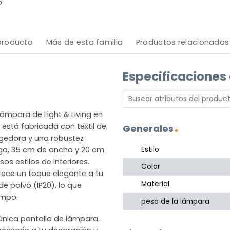
o
 producto
Más de esta familia
Productos relacionados
Especificaciones
ámpara de Light & Living en
 está fabricada con textil de
Generales
ogedora y una robustez
Estilo
go, 35 cm de ancho y 20 cm
sos estilos de interiores.
Color
frece un toque elegante a tu
Material
e polvo (IP20), lo que
empo.
peso de la lámpara
 única pantalla de lámpara.