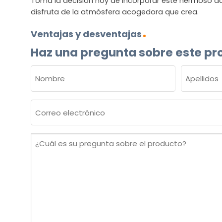
Toma la decisión hoy de incorporar este hermoso ac
disfruta de la atmósfera acogedora que crea.
Ventajas y desventajas
Haz una pregunta sobre este pr
NOMBRE
(OBLIGATORIO)
Nombre
Apellidos
Correo
electrónico
(Obligatorio)
¿Cuál
es
su
pregunta
sobre
el
producto?