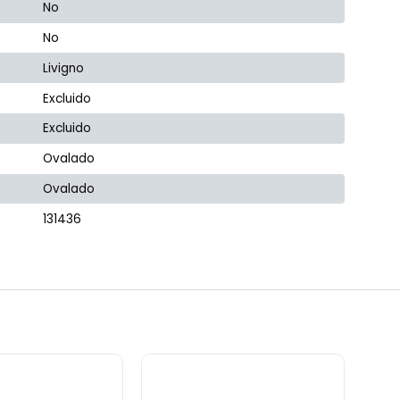
No
No
Livigno
Excluido
Excluido
Ovalado
Ovalado
131436