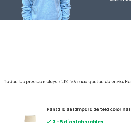
Todos los precios incluyen 21% IVA más gastos de envío. Hag
Pantalla de lámpara de tela color natu
3 - 5 días laborables