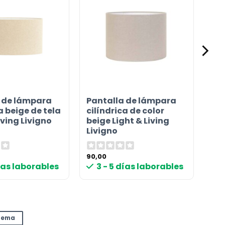
 de lámpara
Pantalla de lámpara
a beige de tela
cilíndrica de color
iving Livigno
beige Light & Living
Livigno
90,00
días laborables
3 - 5 días laborables
crema