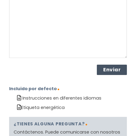
sobre
el
producto?
(Obligatorio)
Incluido por defecto
Instrucciones en diferentes idiomas
Etiqueta energética
¿TIENES ALGUNA PREGUNTA?
Contáctenos. Puede comunicarse con nosotros