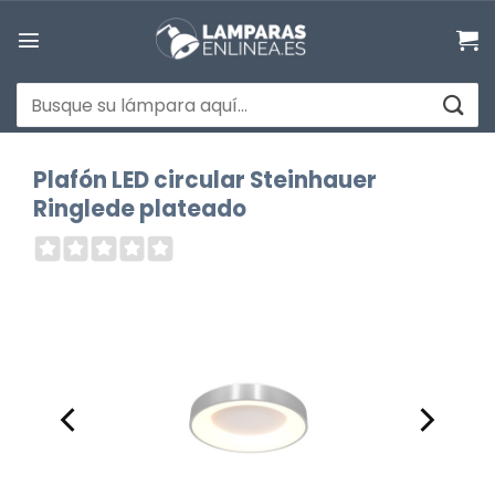
Saltar
al
contenido
Buscar
por:
Plafón LED circular Steinhauer
Ringlede plateado