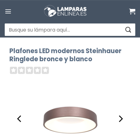
Saltar
al
contenido
Buscar
por:
Plafones LED modernos Steinhauer
Ringlede bronce y blanco