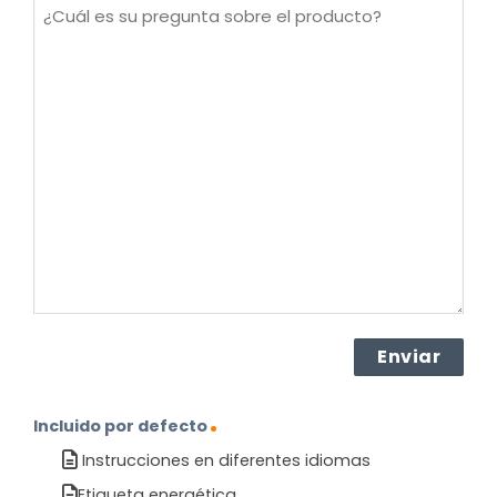
¿Cuál
es
su
pregunta
sobre
el
producto?
(Obligatorio)
Incluido por defecto
Instrucciones en diferentes idiomas
Etiqueta energética