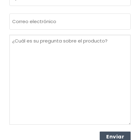
Apellidos
Correo
electrónico
(Obligatorio)
¿Cuál
es
su
pregunta
sobre
el
producto?
(Obligatorio)