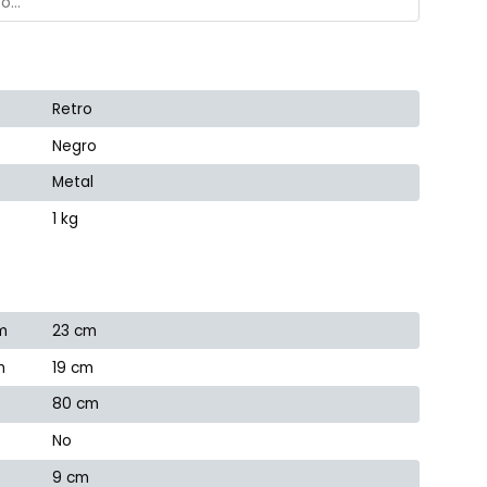
Retro
Negro
Metal
1 kg
m
23 cm
m
19 cm
80 cm
No
9 cm