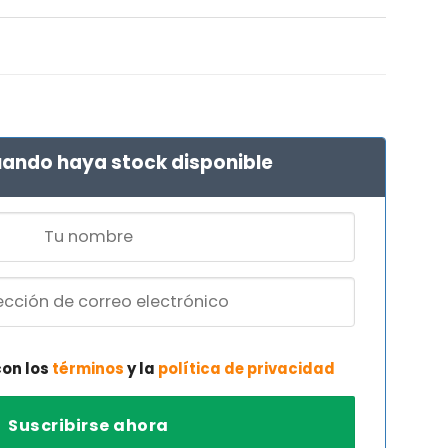
l
recio
l
ctual
s:
€.
8,99 €.
ando haya stock disponible
con los
términos
y la
política de privacidad