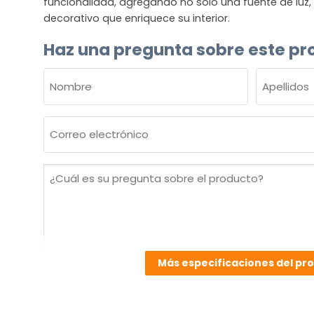
funcionalidad, agregando no solo una fuente de luz
decorativo que enriquece su interior.
Haz una pregunta sobre este pr
NOMBRE
(OBLIGATORIO)
Nombre
Apellidos
Correo
electrónico
(Obligatorio)
¿Cuál
es
su
pregunta
sobre
el
Más especificaciones del pr
producto?
(Obligatorio)