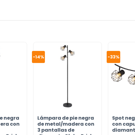
-14%
-33%
or
e negra
Lámpara de pie negra
Spot neg
era con
de metal/madera con
con cap
3 pantallas de
diamante