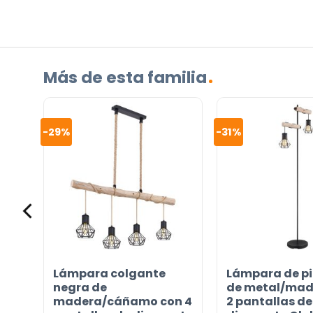
Más de esta familia
Incluido por defecto
-29%
-31%
Instrucciones en diferentes idiomas
Etiqueta energética
¿TIENES ALGUNA PREGUNTA?
Contáctenos. Puede comunicarse con nosotros p
correo electrónico a
info@lamparas-en-linea.es
.
de
Lámpara colgante
Lámpara de pi
negra de
de metal/mad
madera/cáñamo con 4
2 pantallas de