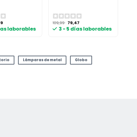
El
El
El
39
109,99
79,47
cio
precio
precio
precio
días laborables
3 - 5 días laborables
inal
actual
original
actual
es:
era:
es:
99 €.
87,39 €.
109,99 €.
79,47 €.
torio
Lámparas de metal
Globo