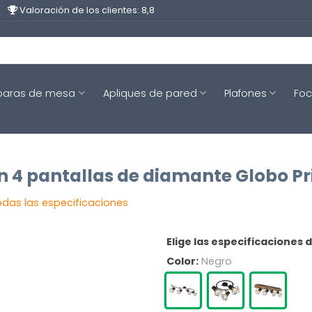
Valoración de los clientes: 8,8
aras de mesa
Apliques de pared
Plafones
Fo
n 4 pantallas de diamante Globo Pr
odas las especificaciones
Elige las especificaciones 
Color:
Negro