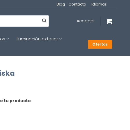
Blog
Contacto
Idiomas
Acceder
cos
Iluminación exterior
Ofertas
iska
de tu producto