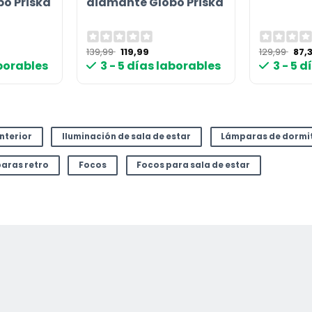
o Priska
diamante Globo Priska
El
El
El
139,99
119,99
129,99
87,
io
precio
precio
pre
aborables
3 - 5 días laborables
3 - 5 
l
original
actual
orig
era:
es:
era:
 €.
139,99 €.
119,99 €.
129,
interior
Iluminación de sala de estar
Lámparas de dormi
aras retro
Focos
Focos para sala de estar