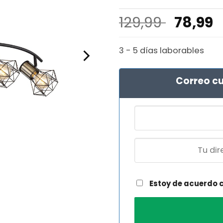
El
E
129,99
78,99
precio
p
origina
a
3 - 5 días laborables
era:
e
129,99 
7
Correo cu
Estoy de acuerdo 