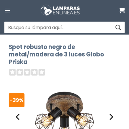
Saltar
al
contenido
Buscar
por:
Spot robusto negro de
metal/madera de 3 luces Globo
Priska
-39%