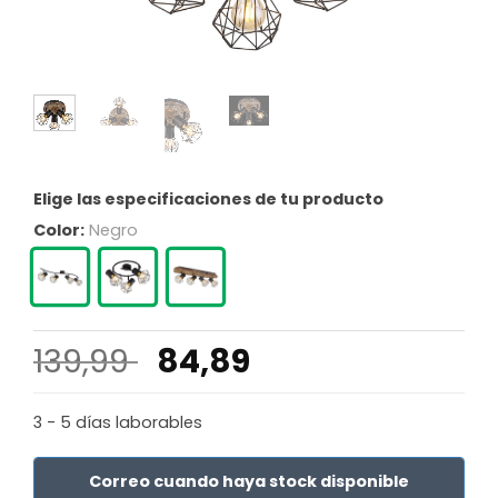
Elige las especificaciones de tu producto
Color:
Negro
El
El
139,99
84,89
precio
precio
original
actual
3 - 5 días laborables
era:
es:
139,99 €.
84,89 €.
Correo cuando haya stock disponible