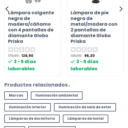
Lámpara colgante
Lámpara de pie
negra de
negra de
madera/cáñamo
metal/madera con
con 4 pantallas de
2 pantallas de
diamante Globo
diamante Globo
Priska
Priska
El
El
El
El
179,99
126,90
139,99
96,20
precio
precio
precio
precio
3 - 5 días
3 - 5 días
original
actual
original
actual
era:
es:
era:
es:
laborables
laborables
179,99 €.
126,90 €.
139,99 €.
96,20 €.
Productos relacionados
Marcas
Iluminación ambiental
Iluminación interior
Iluminación de sala de estar
Lámparas de dormitorio
Lámparas de metal