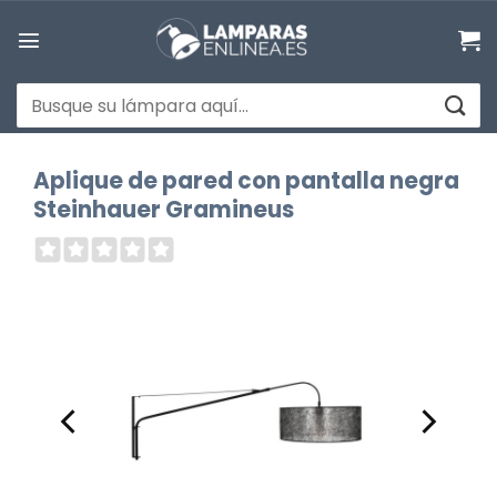
Saltar
al
contenido
Buscar
por:
Aplique de pared con pantalla negra
Steinhauer Gramineus