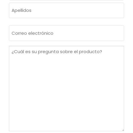
Nombre
Apellidos
Correo
electrónico
(Obligatorio)
¿Cuál
es
su
pregunta
sobre
el
producto?
(Obligatorio)