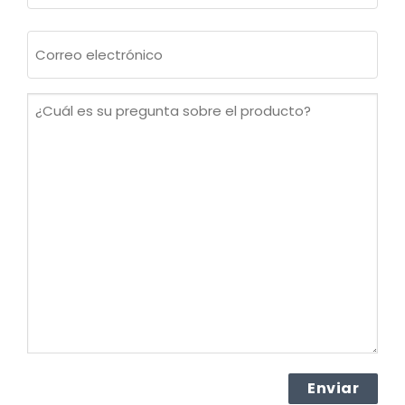
Apellidos
Correo
electrónico
(Obligatorio)
¿Cuál
es
su
pregunta
sobre
el
producto?
(Obligatorio)