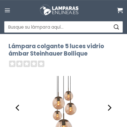
Saltar
al
contenido
Buscar
por:
Lámpara colgante 5 luces vidrio
ámbar Steinhauer Bollique