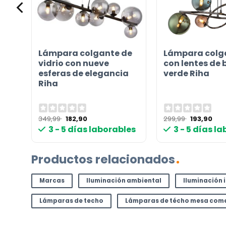
Instrucciones en diferentes idiomas
Etiqueta energética
e
Lámpara colgante de
Lámpara colga
vidrio con nueve
con lentes de 
¿TIENES ALGUNA PREGUNTA?
esferas de elegancia
verde Riha
Riha
Contáctenos. Puede comunicarse con nosotros p
correo electrónico a
info@lamparas-en-linea.es
.
El
El
El
El
349,99
182,90
299,99
193,90
precio
precio
precio
pre
les
3 - 5 días laborables
3 - 5 días l
original
actual
original
act
era:
es:
era:
es:
349,99 €.
182,90 €.
299,99 €.
193,
Productos relacionados
Marcas
Iluminación ambiental
Iluminación 
Lámparas de techo
Lámparas de técho mesa com