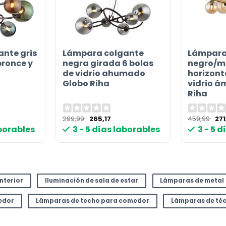
nte gris
Lámpara colgante
Lámpara
bronce y
negra girada 6 bolas
negro/m
de vidrio ahumado
horizonta
Globo Riha
vidrio á
or
Riha
El
El
El
299,99
265,17
459,99
271
cio
precio
precio
pre
aborables
3 - 5 días laborables
3 - 5 
ual
original
actual
ori
era:
es:
era
90 €.
299,99 €.
265,17 €.
459
interior
Iluminación de sala de estar
Lámparas de metal
edor
Lámparas de techo para comedor
Lámparas de téc