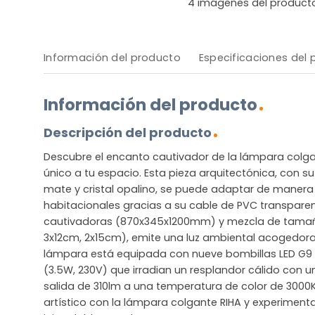
4
imágenes del product
Información del producto
Especificaciones del
Información del producto
Descripción del producto
Descubre el encanto cautivador de la lámpara colga
único a tu espacio. Esta pieza arquitectónica, con su
mate y cristal opalino, se puede adaptar de manera 
habitacionales gracias a su cable de PVC transpare
cautivadoras (870x345x1200mm) y mezcla de tamaño
3x12cm, 2x15cm), emite una luz ambiental acogedor
lámpara está equipada con nueve bombillas LED G9 d
(3.5W, 230V) que irradian un resplandor cálido con 
salida de 310lm a una temperatura de color de 3000K.
artístico con la lámpara colgante RIHA y experiment