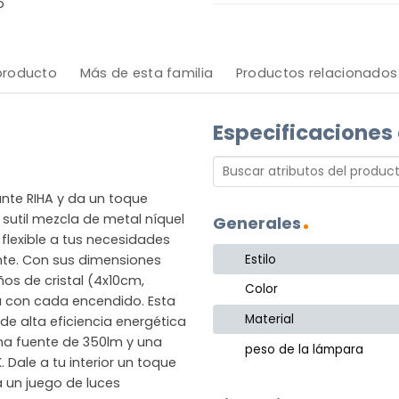
o
 producto
Más de esta familia
Productos relacionados
Especificaciones
nte RIHA y da un toque
 sutil mezcla de metal níquel
Generales
flexible a tus necesidades
Estilo
nte. Con sus dimensiones
s de cristal (4x10cm,
Color
a con cada encendido. Esta
Material
e alta eficiencia energética
una fuente de 350lm y una
peso de la lámpara
 Dale a tu interior un toque
a un juego de luces