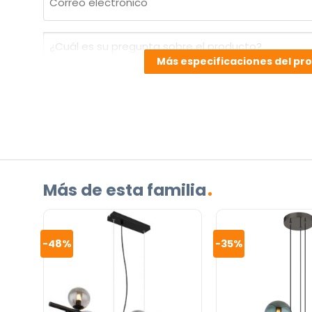
electrónico
(Obligatorio)
¿Cuál
es
Más especificaciones del pr
su
pregunta
sobre
el
producto?
(Obligatorio)
Más de esta familia
-48%
-35%
Incluido por defecto