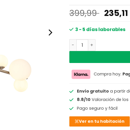
El
399,99
235,11
precio
origin
3 - 5 días laborables
era:
Lámpara colgante horizont
399,99
Compra hoy.
Pa
Envío gratuito
a partir 
8.8/10
Valoración de los 
Pago seguro y fácil
Ver en tu habitación