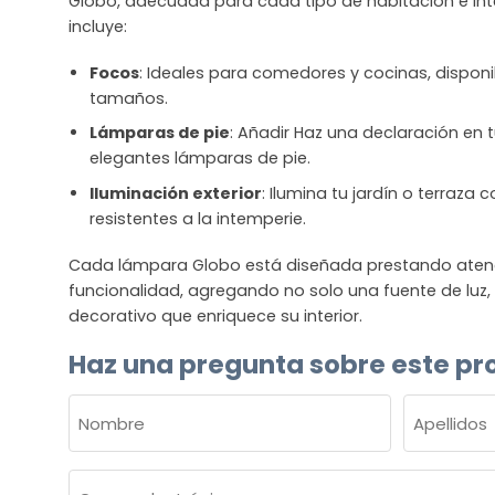
Globo, adecuada para cada tipo de habitación e inte
incluye:
Focos
: Ideales para comedores y cocinas, disponib
tamaños.
Lámparas de pie
: Añadir Haz una declaración en t
elegantes lámparas de pie.
Iluminación exterior
: Ilumina tu jardín o terraza
resistentes a la intemperie.
Cada lámpara Globo está diseñada prestando atenció
funcionalidad, agregando no solo una fuente de luz
decorativo que enriquece su interior.
Haz una pregunta sobre este pr
NOMBRE
(OBLIGATORIO)
Nombre
Apellidos
Correo