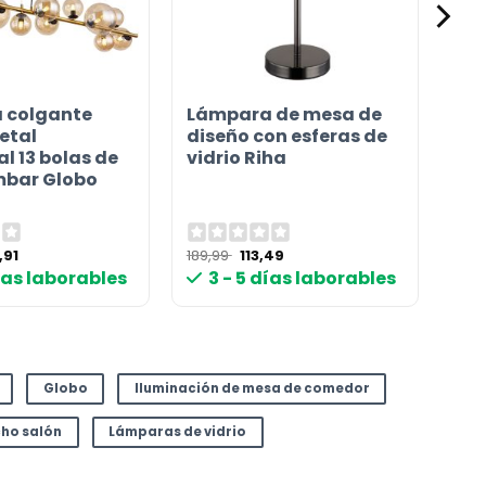
 colgante
Lámpara de mesa de
etal
diseño con esferas de
l 13 bolas de
vidrio Riha
mbar Globo
El
El
El
,91
189,99
113,49
cio
precio
precio
precio
días laborables
3 - 5 días laborables
ginal
actual
original
actual
:
es:
era:
es:
,99 €.
271,91 €.
189,99 €.
113,49 €.
Globo
Iluminación de mesa de comedor
ho salón
Lámparas de vidrio