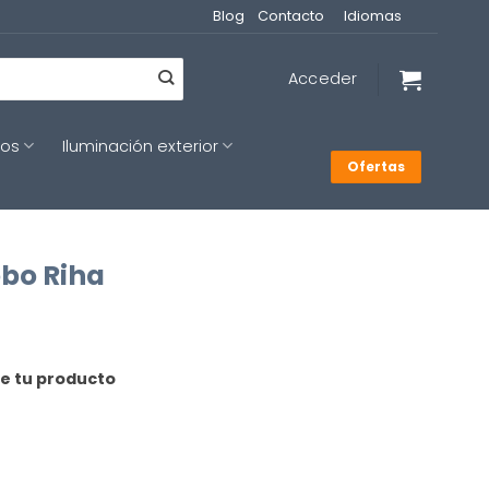
Blog
Contacto
Idiomas
Acceder
cos
Iluminación exterior
Ofertas
obo Riha
de tu producto