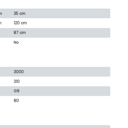
m
35 cm
m
120 cm
87 cm
No
3000
310
G9
80