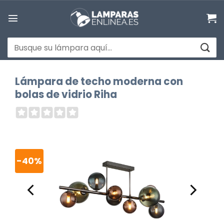
Saltar
al
contenido
Buscar
por:
Lámpara de techo moderna con
bolas de vidrio Riha
-40%