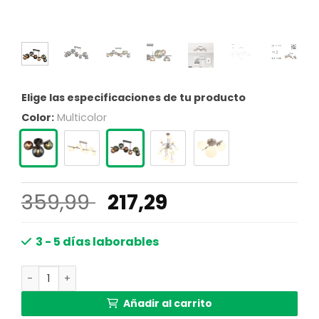
Elige las especificaciones de tu producto
Color:
Multicolor
El
El
359,99
217,29
precio
precio
original
actual
3 - 5 días laborables
era:
es:
Lámpara de techo moderna con bolas de vidrio Riha cant
359,99 €.
217,29 €.
Añadir al carrito