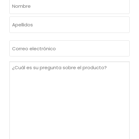
NOMBRE
(OBLIGATORIO)
Nombre
Apellidos
Correo
electrónico
(Obligatorio)
¿Cuál
es
su
pregunta
sobre
el
producto?
(Obligatorio)