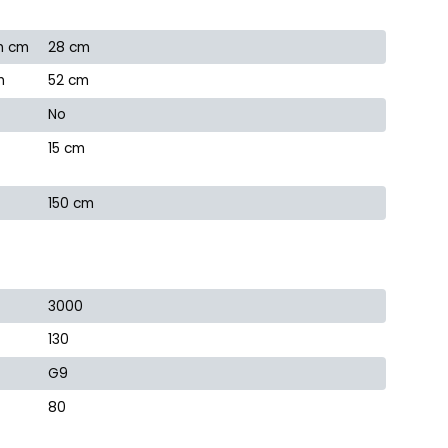
n cm
28 cm
m
52 cm
No
15 cm
150 cm
3000
130
G9
80