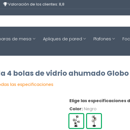
Valoración de los clientes: 8,8
aras de mesa
Apliques de pared
Plafones
Fo
 4 bolas de vidrio ahumado Globo
odas las especificaciones
Elige las especificaciones 
Color:
Negro