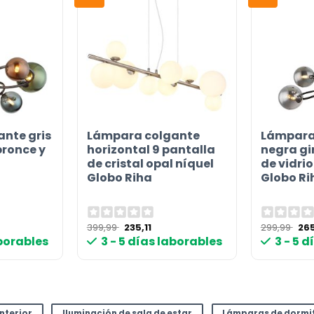
or
nte gris
Lámpara colgante
Lámpara
bronce y
horizontal 9 pantalla
negra gi
de cristal opal níquel
de vidr
Globo Riha
Globo Ri
El
El
El
399,99
235,11
299,99
265
cio
precio
precio
pre
aborables
3 - 5 días laborables
3 - 5 
ual
original
actual
ori
era:
es:
era
90 €.
399,99 €.
235,11 €.
299
interior
Iluminación de sala de estar
Lámparas de dormi