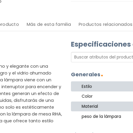
o
 producto
Más de esta familia
Productos relacionados
Especificaciones
no y elegante con una
gro y el vidrio ahumado
Generales
La lámpara viene con un
Estilo
n interruptor para encender y
rentes generan un efecto de
Color
luidas, disfrutarás de una
Material
 no solo es estéticamente
Con la lámpara de mesa RIHA,
peso de la lámpara
a que ofrece tanto estilo