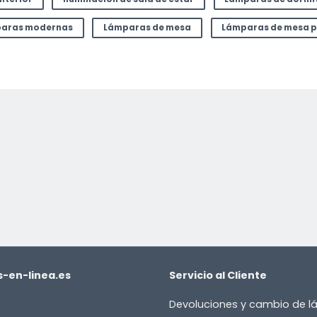
aras modernas
Lámparas de mesa
Lámparas de mesa p
-en-linea.es
Servicio al Cliente
Devoluciones y cambio de 