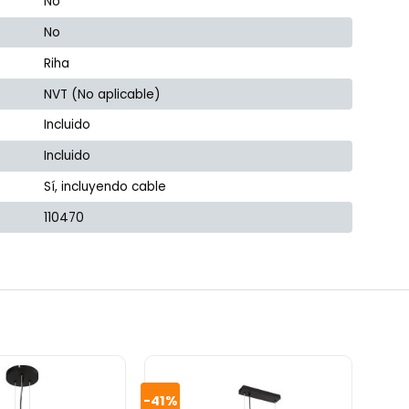
No
No
Riha
NVT (No aplicable)
Incluido
Incluido
Sí, incluyendo cable
110470
-41%