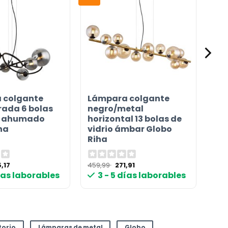
 colgante
Lámpara colgante
rada 6 bolas
negro/metal
io ahumado
horizontal 13 bolas de
ha
vidrio ámbar Globo
Riha
El
El
El
,17
459,99
271,91
cio
precio
precio
precio
días laborables
3 - 5 días laborables
ginal
actual
original
actual
:
es:
era:
es:
,99 €.
265,17 €.
459,99 €.
271,91 €.
torio
Lámparas de metal
Globo