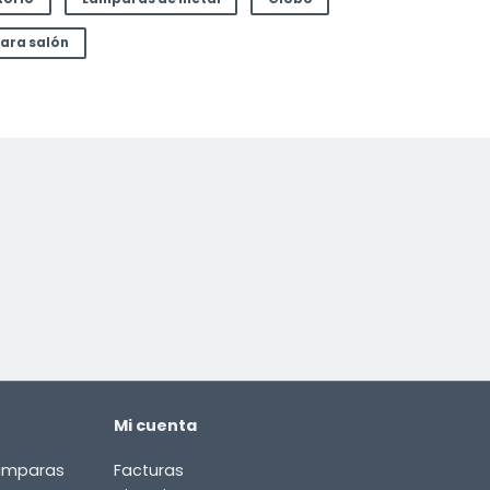
ara salón
Mi cuenta
lámparas
Facturas