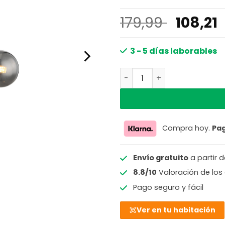
El
179,99
108,21
precio
origina
3 - 5 días laborables
era:
Lámpara de mesa negra gi
179,99 
Compra hoy.
Pa
Envío gratuito
a partir 
8.8/10
Valoración de los 
Pago seguro y fácil
Ver en tu habitación