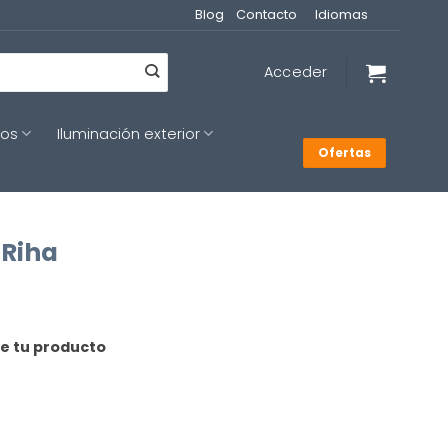
Blog
Contacto
Idiomas
Acceder
cos
Iluminación exterior
Ofertas
 Riha
de tu producto