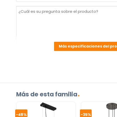
(Obligatorio)
¿Cuál
es
su
pregunta
sobre
el
Más especificaciones del pr
producto?
(Obligatorio)
Más de esta familia
Incluido por defecto
-48%
-35%