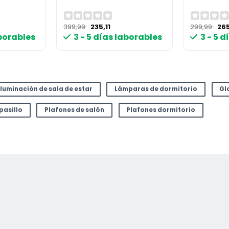
El
El
El
399,99
235,11
299,99
265
cio
precio
precio
pre
aborables
3 - 5 días laborables
3 - 5 
ual
original
actual
ori
era:
es:
era
90 €.
399,99 €.
235,11 €.
299
Iluminación de sala de estar
Lámparas de dormitorio
Gl
pasillo
Plafones de salón
Plafones dormitorio