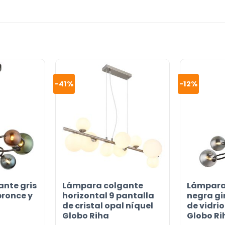
or
-41%
-12%
nte gris
Lámpara colgante
Lámpara
bronce y
horizontal 9 pantalla
negra gi
de cristal opal níquel
de vidr
Globo Riha
Globo Ri