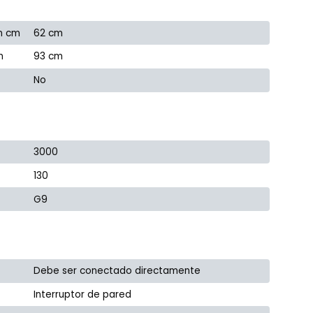
n cm
62 cm
m
93 cm
No
3000
130
G9
Debe ser conectado directamente
Interruptor de pared