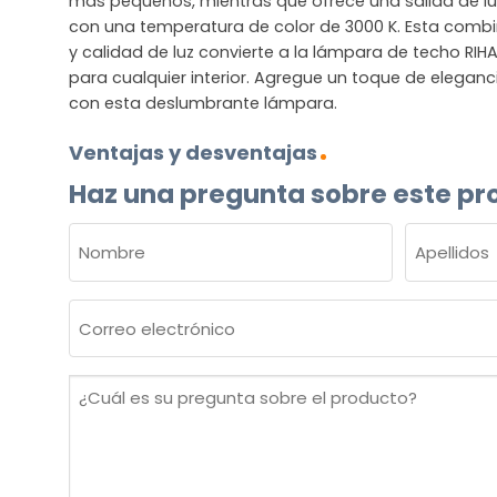
más pequeños, mientras que ofrece una salida de lu
con una temperatura de color de 3000 K. Esta comb
y calidad de luz convierte a la lámpara de techo RI
para cualquier interior. Agregue un toque de elegan
con esta deslumbrante lámpara.
Ventajas y desventajas
Haz una pregunta sobre este pr
NOMBRE
(OBLIGATORIO)
Nombre
Apellidos
Correo
electrónico
(Obligatorio)
¿Cuál
es
su
pregunta