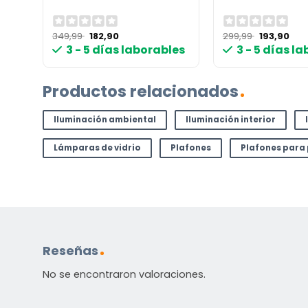
El
El
El
El
349,99
182,90
299,99
193,90
precio
precio
precio
pre
les
3 - 5 días laborables
3 - 5 días l
original
actual
original
act
era:
es:
era:
es:
349,99 €.
182,90 €.
299,99 €.
193,
Productos relacionados
Iluminación ambiental
Iluminación interior
Lámparas de vidrio
Plafones
Plafones para 
Reseñas
No se encontraron valoraciones.