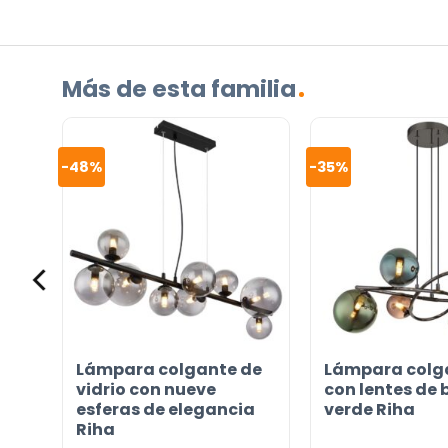
Contáctenos. Puede comunicarse con nosotros p
correo electrónico a
info@lamparas-en-linea.es
.
Más de esta familia
-48%
-35%
e
Lámpara colgante de
Lámpara colga
vidrio con nueve
con lentes de 
esferas de elegancia
verde Riha
Riha