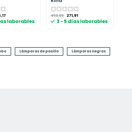
Riha
El
El
El
,17
459,99
271,91
cio
precio
precio
precio
días laborables
3 - 5 días laborables
ginal
actual
original
actual
:
es:
era:
es:
,99 €.
265,17 €.
459,99 €.
271,91 €.
obo
Lámparas de pasillo
Lámparas negras