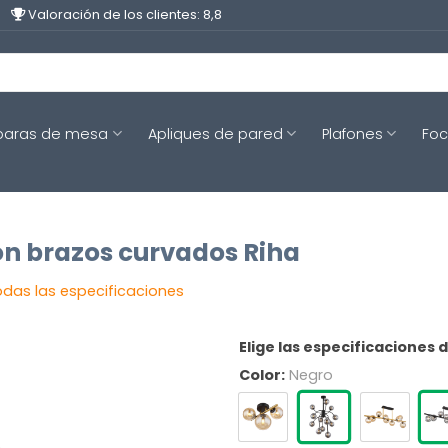
Valoración de los clientes: 8,8
aras de mesa
Apliques de pared
Plafones
Fo
n brazos curvados Riha
odas las especificaciones
Elige las especificaciones 
Color:
Negro