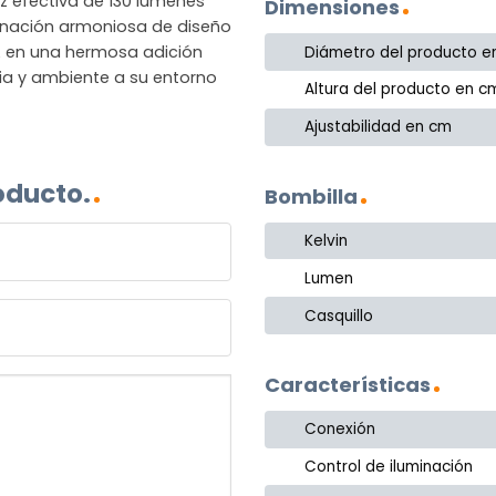
z efectiva de 130 lúmenes
Dimensiones
inación armoniosa de diseño
HA en una hermosa adición
Diámetro del producto e
cia y ambiente a su entorno
Altura del producto en c
Ajustabilidad en cm
oducto.
Bombilla
Kelvin
Lumen
Casquillo
Características
Conexión
Control de iluminación