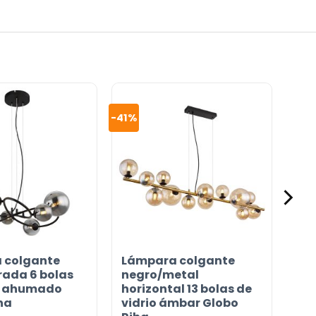
-41%
 colgante
Lámpara colgante
rada 6 bolas
negro/metal
io ahumado
horizontal 13 bolas de
ha
vidrio ámbar Globo