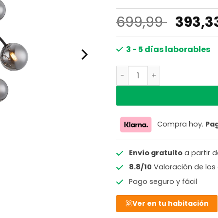
El
699,99
393,3
preci
origin
3 - 5 días laborables
era:
Lámpara de techo elegant
699,99
Compra hoy.
Pa
Envío gratuito
a partir 
8.8/10
Valoración de los 
Pago seguro y fácil
Ver en tu habitación