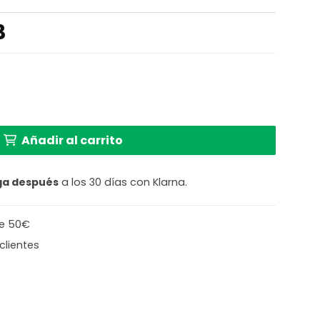
El
3
o
precio
al
actual
es:
e con brazos curvados Riha cantidad
 €.
393,33 €.
Añadir al carrito
ga después
a los 30 días con Klarna.
de 50€
clientes