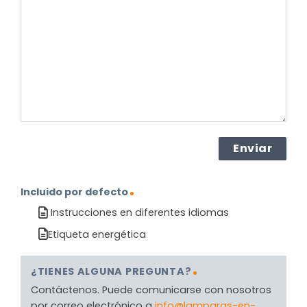
sobre
el
producto?
(Obligatorio)
Incluido por defecto
Instrucciones en diferentes idiomas
Etiqueta energética
¿TIENES ALGUNA PREGUNTA?
Contáctenos. Puede comunicarse con nosotros
por correo electrónico a
info@lamparas-en-