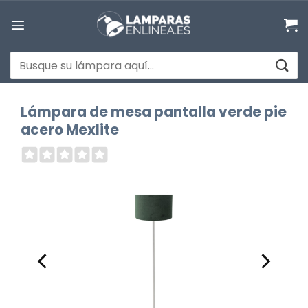
Saltar
al
contenido
Buscar
por:
Lámpara de mesa pantalla verde pie
acero Mexlite