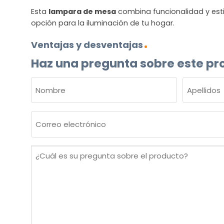
Esta
lampara de mesa
combina funcionalidad y esti
opción para la iluminación de tu hogar.
Ventajas y desventajas
Haz una pregunta sobre este pr
NOMBRE
(OBLIGATORIO)
Nombre
Apellidos
Correo
electrónico
(Obligatorio)
¿Cuál
es
su
pregunta
sobre
el