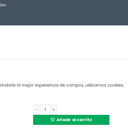
ies
rindarle la mejor experiencia de compra, utilizamos cookies.
Lámpara de mesa negra con casquillo E27 Mex
Añadir al carrito