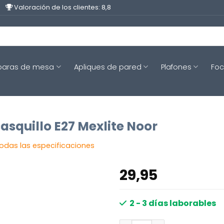
Valoración de los clientes: 8,8
aras de mesa
Apliques de pared
Plafones
Fo
squillo E27 Mexlite Noor
todas las especificaciones
29,95
2 - 3 días laborables