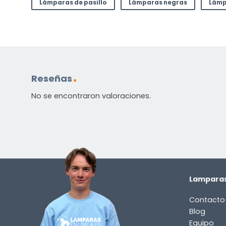
Lámparas de pasillo
Lámparas negras
Lámp
Reseñas
No se encontraron valoraciones.
Lamparas
Contacto
Blog
Equipo