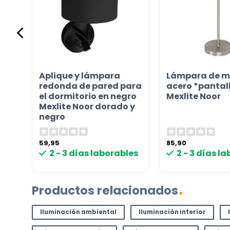
Aplique y lámpara
Lámpara de m
redonda de pared para
acero *pantal
el dormitorio en negro
Mexlite Noor
Mexlite Noor dorado y
negro
59,95
85,90
les
2 - 3 días laborables
2 - 3 días l
Productos relacionados
Iluminación ambiental
Iluminación interior