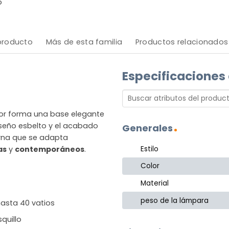
o
 producto
Más de esta familia
Productos relacionados
Especificaciones
oor forma una base elegante
seño esbelto y el acabado
Generales
rna que se adapta
Estilo
as
y
contemporáneos
.
Color
Material
peso de la lámpara
asta 40 vatios
quillo