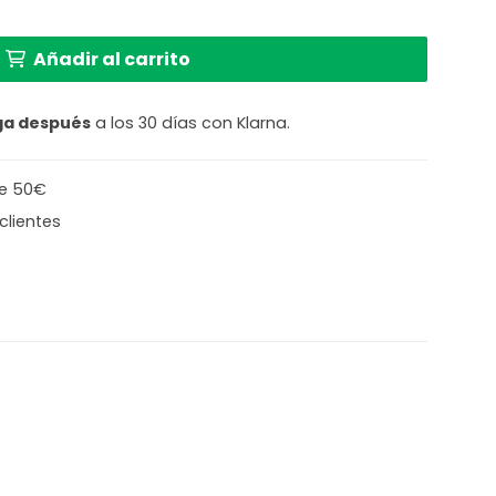
n casquillo E27 Mexlite Noor cantidad
Añadir al carrito
ga después
a los 30 días con Klarna.
de 50€
clientes