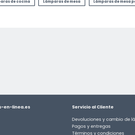
aras de cocina
Lámparas de mesa
Lámparas de mesa p
-en-linea.es
Servicio al Cliente
Devoluciones y cambio de 
Pagos y entregas
Términos y condiciones