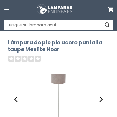
Saltar
al
contenido
Buscar
por:
Lámpara de pie pie acero pantalla
taupe Mexlite Noor