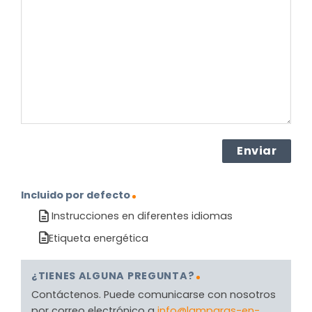
sobre
el
producto?
(Obligatorio)
Incluido por defecto
Instrucciones en diferentes idiomas
Etiqueta energética
¿TIENES ALGUNA PREGUNTA?
Contáctenos. Puede comunicarse con nosotros
por correo electrónico a
info@lamparas-en-