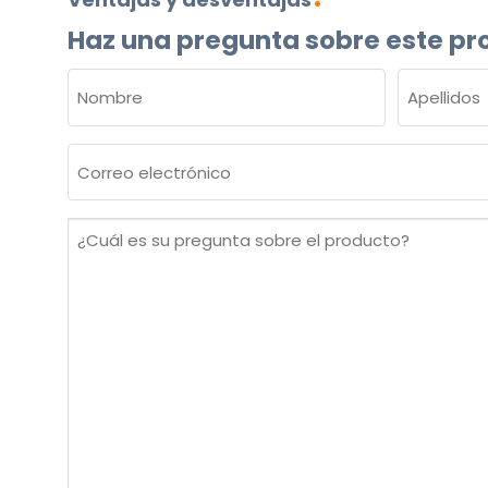
Haz una pregunta sobre este pr
NOMBRE
(OBLIGATORIO)
Nombre
Apellidos
Correo
electrónico
(Obligatorio)
¿Cuál
es
su
pregunta
sobre
el
producto?
(Obligatorio)