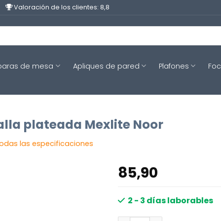
Valoración de los clientes: 8,8
aras de mesa
Apliques de pared
Plafones
Fo
lla plateada Mexlite Noor
todas las especificaciones
85,90
2 - 3 días laborables