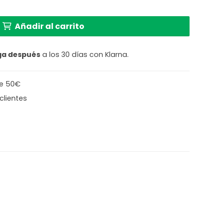
ntalla plateada Mexlite Noor cantidad
Añadir al carrito
ga después
a los 30 días con Klarna.
de 50€
clientes