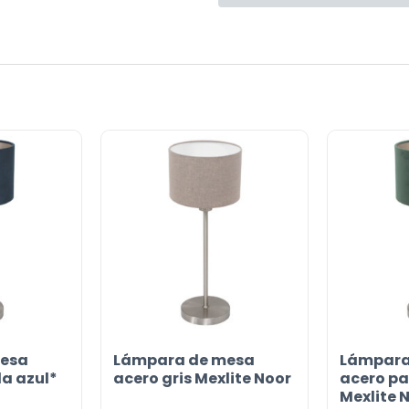
esa
Lámpara de mesa
Lámpara
la azul*
acero gris Mexlite Noor
acero pa
Mexlite 