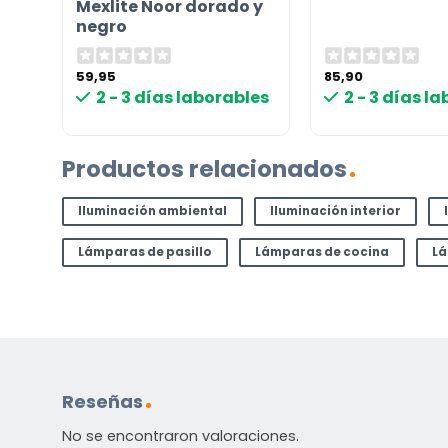
Mexlite Noor dorado y
negro
59,95
85,90
les
2 - 3 días laborables
2 - 3 días l
Productos relacionados
Iluminación ambiental
Iluminación interior
Lámparas de pasillo
Lámparas de cocina
Lá
Reseñas
No se encontraron valoraciones.