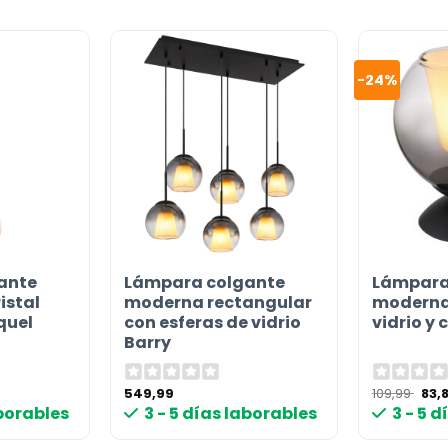
-24%
ante
Lámpara colgante
Lámpara
istal
moderna rectangular
moderna
quel
con esferas de vidrio
vidrio y 
Barry
El
549,99
109,99
83,
pre
aborables
3 - 5 días laborables
3 - 5 
orig
era:
109,