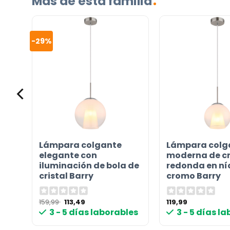
Más de esta familia
correo electrónico a
info@lamparas-en-linea.es
.
-29%
 de
Lámpara colgante
Lámpara colg
elegante con
moderna de cr
iluminación de bola de
redonda en ní
cristal Barry
cromo Barry
El
El
159,99
113,49
119,99
precio
precio
les
3 - 5 días laborables
3 - 5 días l
original
actual
era:
es:
159,99 €.
113,49 €.