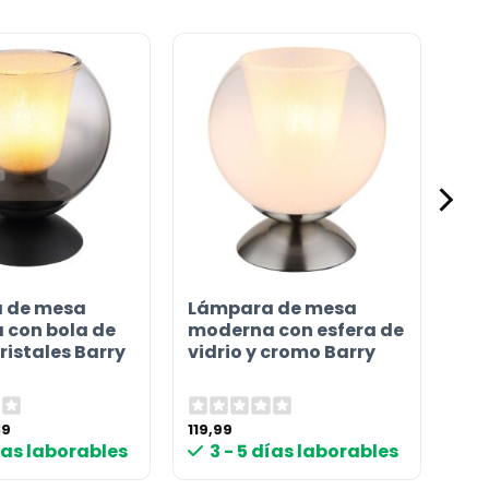
 de mesa
Lámpara de mesa
 con bola de
moderna con esfera de
cristales Barry
vidrio y cromo Barry
El
89
119,99
cio
precio
días laborables
3 - 5 días laborables
inal
actual
es:
99 €.
83,89 €.