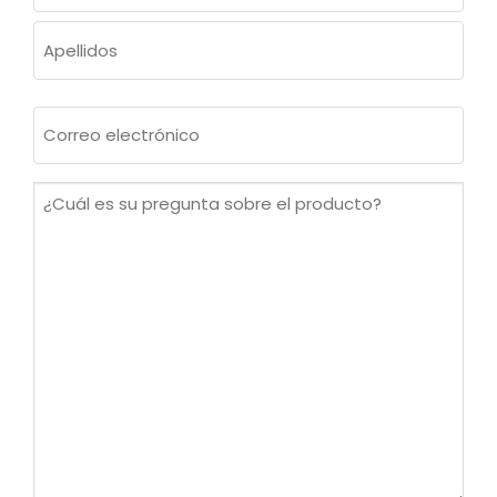
Nombre
Apellidos
Correo
electrónico
(Obligatorio)
¿Cuál
es
su
pregunta
sobre
el
producto?
(Obligatorio)