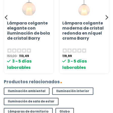
Lámpara colgante
Lámpara colgante
elegante con
moderna de cristal
iluminación de bola
redonda en níquel
de cristal Barry
cromo Barry
El
El
159,99
113,49
119,99
precio
precio
3 - 5 días
3 - 5 días
original
actual
era:
es:
laborables
laborables
159,99 €.
113,49 €.
Productos relacionados
Iluminación ambiental
Iluminación interior
Iluminación de sala de estar
Lámparas de dormitorio
Globo