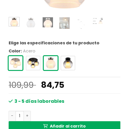
Elige las especificaciones de tu producto
Color:
Acero
El
El
109,99
84,75
precio
precio
original
actual
3 - 5 días laborables
era:
es:
Lámpara de techo moderna con esfera de vidrio Barry ca
109,99 €.
84,75 €.
Añadir al carrito