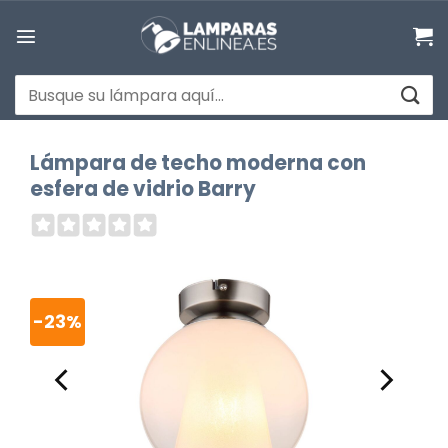
Saltar
al
contenido
Buscar
por:
Lámpara de techo moderna con
esfera de vidrio Barry
-23%