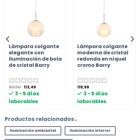
Lámpara colgante
Lámpara colgante
elegante con
moderna de cristal
iluminación de bola
redonda en níquel
de cristal Barry
cromo Barry
El
El
159,99
113,49
119,99
precio
precio
3 - 5 días
3 - 5 días
original
actual
era:
es:
laborables
laborables
159,99 €.
113,49 €.
Productos relacionados
Iluminación ambiental
Iluminación interior