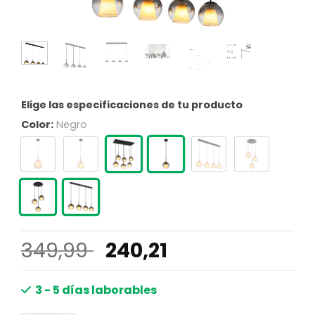
Elige las especificaciones de tu producto
Color:
Negro
El
El
349,99
240,21
precio
precio
original
actual
3 - 5 días laborables
era:
es: