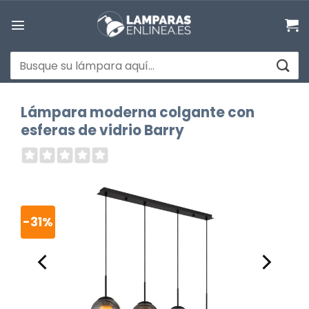
Saltar
al
contenido
Buscar
por:
Lámpara moderna colgante con
esferas de vidrio Barry
-31%