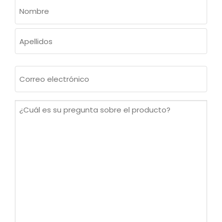
NOMBRE
(OBLIGATORIO)
Nombre
Apellidos
Correo
electrónico
(Obligatorio)
¿Cuál
es
su
pregunta
sobre
el
producto?
(Obligatorio)