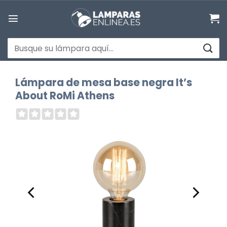
Saltar
al
contenido
Buscar
por:
Lámpara de mesa base negra It’s
About RoMi Athens