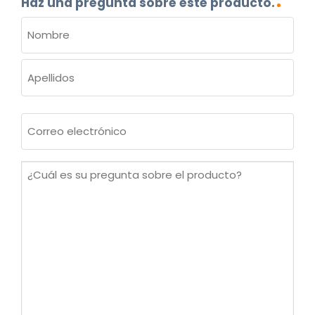
Haz una pregunta sobre este producto.
NOMBRE
(OBLIGATORIO)
Nombre
Apellidos
Correo
electrónico
(Obligatorio)
¿Cuál
es
su
pregunta
sobre
el
producto?
(Obligatorio)