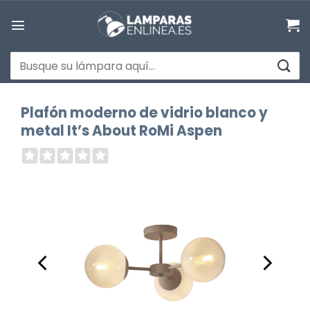
Saltar
al
contenido
Buscar
por:
Plafón moderno de vidrio blanco y
metal It’s About RoMi Aspen