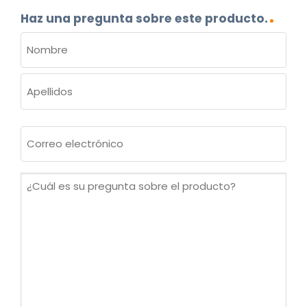
Haz una pregunta sobre este producto.
NOMBRE
(OBLIGATORIO)
Nombre
Apellidos
Correo
electrónico
(Obligatorio)
¿Cuál
es
su
pregunta
sobre
el
producto?
(Obligatorio)