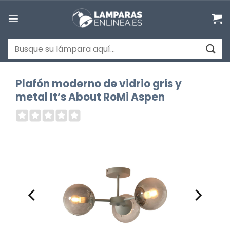
Saltar
al
contenido
Buscar
por:
Plafón moderno de vidrio gris y
metal It’s About RoMi Aspen