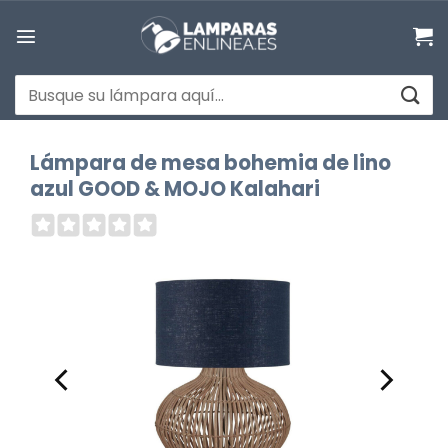
Saltar
al
contenido
Buscar
por:
Lámpara de mesa bohemia de lino
azul GOOD & MOJO Kalahari