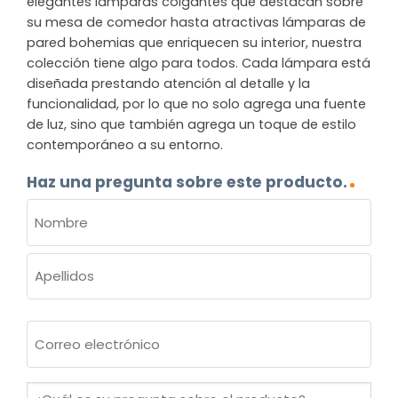
elegantes lámparas colgantes que destacan sobre
su mesa de comedor hasta atractivas lámparas de
pared bohemias que enriquecen su interior, nuestra
colección tiene algo para todos. Cada lámpara está
diseñada prestando atención al detalle y la
funcionalidad, por lo que no solo agrega una fuente
de luz, sino que también agrega un toque de estilo
contemporáneo a su entorno.
Haz una pregunta sobre este producto.
NOMBRE
(OBLIGATORIO)
Nombre
Apellidos
Correo
electrónico
(Obligatorio)
¿Cuál