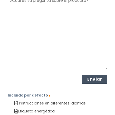
es
su
pregunta
sobre
el
producto?
(Obligatorio)
Incluido por defecto
Instrucciones en diferentes idiomas
Etiqueta energética