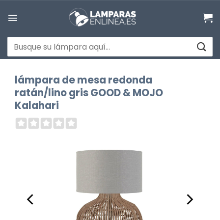
Saltar
al
contenido
Buscar
por:
lámpara de mesa redonda
ratán/lino gris GOOD & MOJO
Kalahari