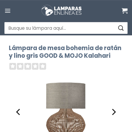
Saltar
al
contenido
Buscar
por:
Lámpara de mesa bohemia de ratán
y lino gris GOOD & MOJO Kalahari