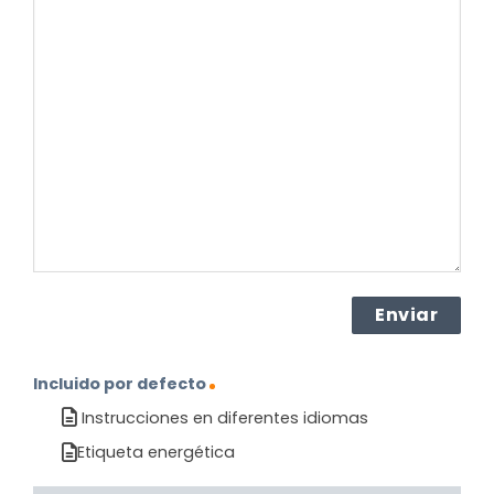
su
pregunta
sobre
el
producto?
(Obligatorio)
Incluido por defecto
Instrucciones en diferentes idiomas
Etiqueta energética