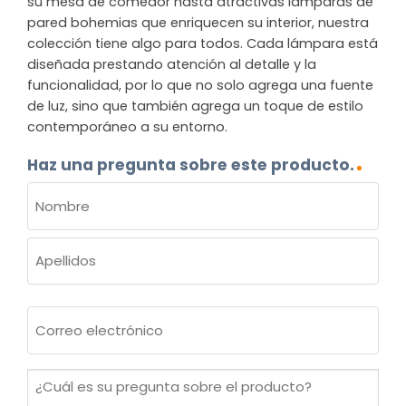
su mesa de comedor hasta atractivas lámparas de
pared bohemias que enriquecen su interior, nuestra
colección tiene algo para todos. Cada lámpara está
diseñada prestando atención al detalle y la
funcionalidad, por lo que no solo agrega una fuente
de luz, sino que también agrega un toque de estilo
contemporáneo a su entorno.
Haz una pregunta sobre este producto.
NOMBRE
(OBLIGATORIO)
Nombre
Apellidos
Correo
electrónico
(Obligatorio)
¿Cuál
es