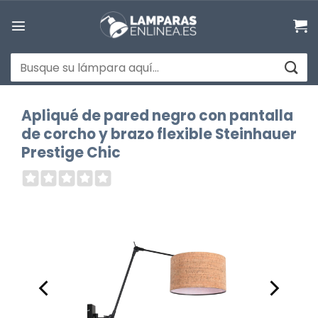
Saltar
al
contenido
Buscar
por:
Apliqué de pared negro con pantalla
de corcho y brazo flexible Steinhauer
Prestige Chic