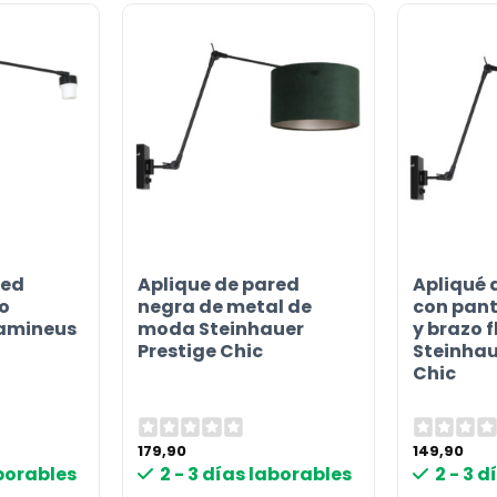
or
red
Aplique de pared
Apliqué 
o
negra de metal de
con pant
ramineus
moda Steinhauer
y brazo f
Prestige Chic
Steinhau
Chic
179,90
149,90
aborables
2 - 3 días laborables
2 - 3 