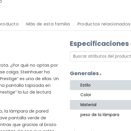
o
 producto
Más de esta familia
Productos relacionados
Especificaciones
Rota. ¿Por qué no optas por
se caiga. Steinhauer ha
Generales
estige” es una de ellas. Un
Estilo
una pantalla tapizada en
estige” la luz de lectura
Color
Material
do, la lámpara de pared
peso de la lámpara
uave pantalla verde de
ntras que gracias al brazo