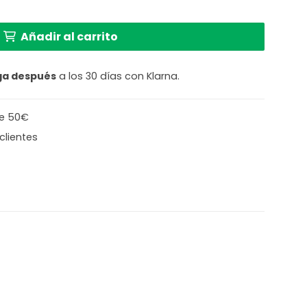
le Steinhauer Prestige chic gris y negro cantidad
Añadir al carrito
ga después
a los 30 días con Klarna.
de 50€
clientes