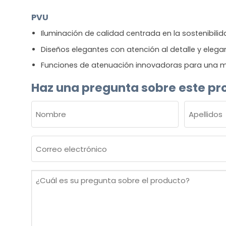
PVU
Iluminación de calidad centrada en la sostenibili
Diseños elegantes con atención al detalle y elega
Funciones de atenuación innovadoras para una m
Haz una pregunta sobre este pr
NOMBRE
(OBLIGATORIO)
Nombre
Apellidos
Correo
electrónico
(Obligatorio)
¿Cuál
es
su
pregunta