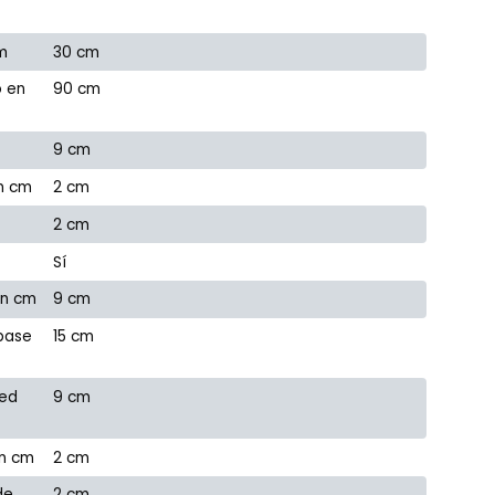
m
30 cm
o en
90 cm
9 cm
en cm
2 cm
2 cm
Sí
en cm
9 cm
 base
15 cm
red
9 cm
en cm
2 cm
de
2 cm