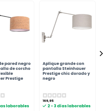
de pared negro
Aplique grande con
alla de corcho
pantalla Steinhauer
lexible
Prestige chic dorado y
er Prestige
negro
169,95
días laborables
2 - 3 días laborables