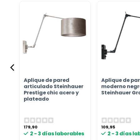
Contáctenos. Puede comunicarse con nosotros p
correo electrónico a
info@lamparas-en-linea.es
.
Aplique de pared
Aplique de pa
articulado Steinhauer
moderno negr
Prestige chic acero y
Steinhauer G
plateado
179,90
109,95
2 - 3 días laborables
2 - 3 días l