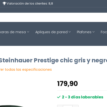
Valoración de los clientes: 8,8
aras de mesa
Apliques de pared
Plafones
Fo
teinhauer Prestige chic gris y negr
er todas las especificaciones
179,90
2 - 3 días laborables