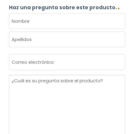
Haz una pregunta sobre este producto.
NOMBRE
(OBLIGATORIO)
Nombre
Apellidos
Correo
electrónico
(Obligatorio)
¿Cuál
es
su
pregunta
sobre
el
producto?
(Obligatorio)