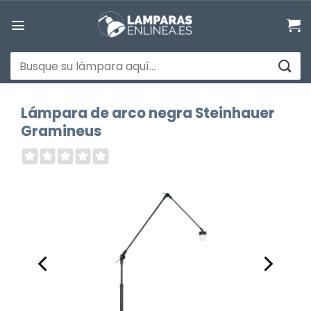
Saltar
al
contenido
Buscar
por:
Lámpara de arco negra Steinhauer
Gramineus