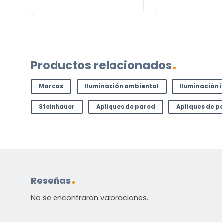
Contáctenos. Puede comunicarse con nosotros p
correo electrónico a
info@lamparas-en-linea.es
.
Productos relacionados
Marcas
Iluminación ambiental
Iluminación 
Steinhauer
Apliques de pared
Apliques de p
Reseñas
No se encontraron valoraciones.