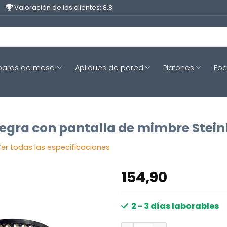
Valoración de los clientes: 8,8
aras de mesa
Apliques de pared
Plafones
Fo
gra con pantalla de mimbre Steinh
er todas las especificaciones
154,90
2 - 3 días laborables