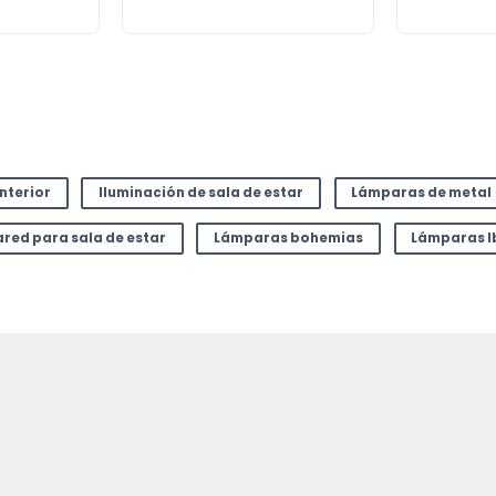
or
interior
Iluminación de sala de estar
Lámparas de metal
ared para sala de estar
Lámparas bohemias
Lámparas I