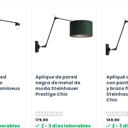
red
Aplique de pared
Apliqué 
o
negra de metal de
con pant
ramineus
moda Steinhauer
y brazo f
Prestige Chic
Steinhau
Chic
179,90
149,90
aborables
2 - 3 días laborables
2 - 3 