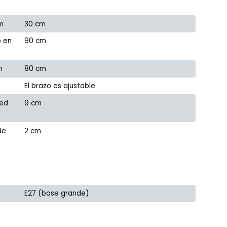
m
30 cm
o en
90 cm
m
80 cm
El brazo es ajustable
red
9 cm
de
2 cm
E27 (base grande)