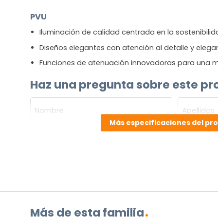
PVU
Iluminación de calidad centrada en la sostenibili
Diseños elegantes con atención al detalle y elega
Funciones de atenuación innovadoras para una m
Haz una pregunta sobre este pr
NOMBRE
(OBLIGATORIO)
Más especificaciones del pr
Nombre
Apellidos
Correo
electrónico
(Obligatorio)
¿Cuál
es
su
pregunta
Más de esta familia