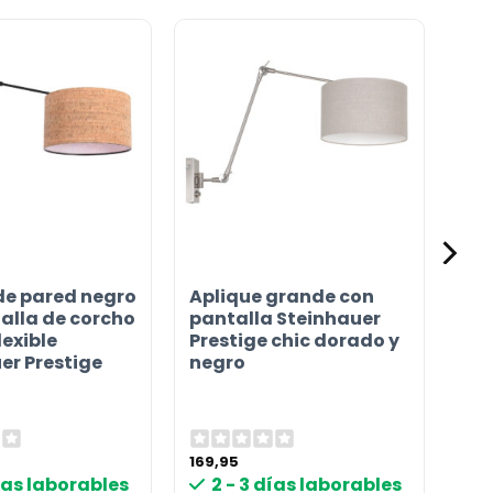
de pared negro
Aplique grande con
alla de corcho
pantalla Steinhauer
lexible
Prestige chic dorado y
er Prestige
negro
169,95
días laborables
2 - 3 días laborables