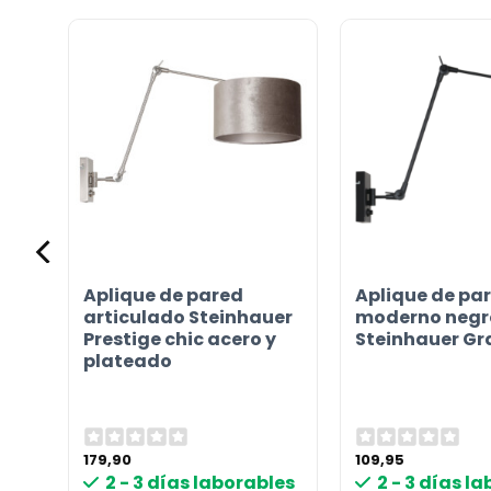
sobre
el
producto?
(Obligatorio)
Aplique de pared
Aplique de pa
Incluido por defecto
articulado Steinhauer
moderno negr
Prestige chic acero y
Steinhauer G
Instrucciones en diferentes idiomas
plateado
Etiqueta energética
179,90
109,95
¿TIENES ALGUNA PREGUNTA?
2 - 3 días laborables
2 - 3 días l