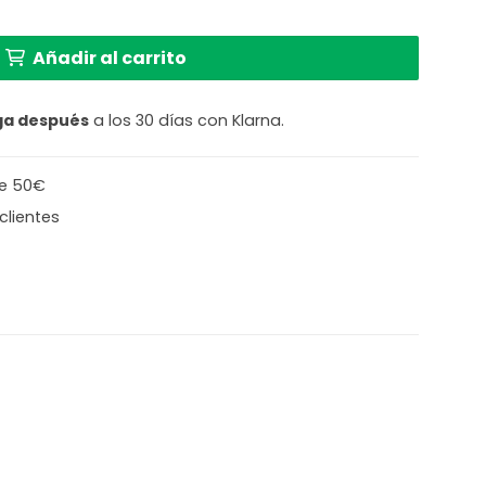
 negra con pantalla de mimbre Steinhauer Prestige Chi
Añadir al carrito
ga después
a los 30 días con Klarna.
de 50€
clientes